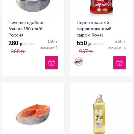
Печенье сдобное
Перец красный
Азалия 150 г ж/б
фаршированный
Россия
сыром Royal
280
650
150 г
Mediterran DELPHI 250
250 г
р.
за шт
р.
за шт
г ст/б Греция
наличие: 2
наличие: 4
368 р.
927 р.