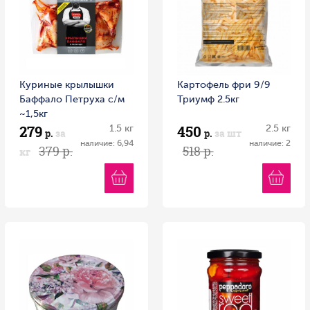
Куриные крылышки
Картофель фри 9/9
Баффало Петруха с/м
Триумф 2.5кг
~1,5кг
279
450
1.5 кг
2.5 кг
р.
за
р.
за шт
наличие: 6,94
наличие: 2
379 р.
518 р.
кг