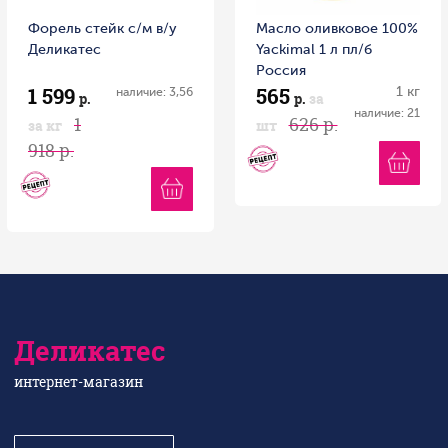
Форель стейк с/м в/у
Масло оливковое 100%
Деликатес
Yackimal 1 л пл/б
Россия
1 599
565
1 кг
наличие: 3,56
р.
р.
за
наличие: 21
1
626 р.
за кг
шт
918 р.
Деликатес
интернет-магазин