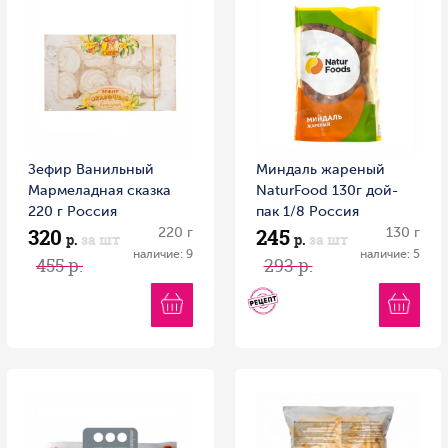
Зефир Ванильный
Миндаль жареный
Мармеладная сказка
NaturFood 130г дой-
220 г Россия
пак 1/8 Россия
320
245
220 г
130 г
р.
за шт
р.
за шт
наличие: 9
наличие: 5
455 р.
293 р.