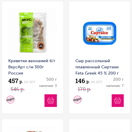
Креветки ваннамей б/г
Сыр рассольный
ВкусАрт с/м 300г
плавленный Сиртаки
Россия
Feta Greek 45 % 200 г
457
146
500 г
200 г
р.
за шт
р.
за шт
наличие: 3
наличие: 7
546 р.
170 р.