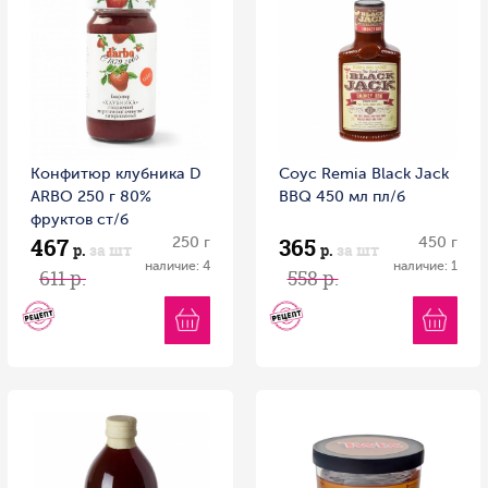
Конфитюр клубника D
Соус Remia Black Jack
ARBO 250 г 80%
BBQ 450 мл пл/б
фруктов ст/б
467
365
250 г
450 г
р.
за шт
р.
за шт
наличие: 4
наличие: 1
611 р.
558 р.