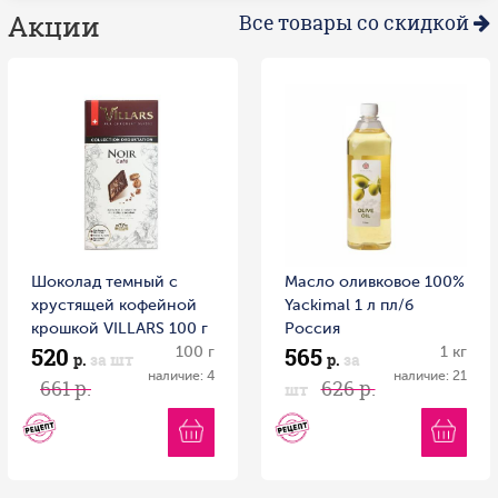
Акции
Все товары со скидкой
Шоколад темный с
Масло оливковое 100%
хрустящей кофейной
Yackimal 1 л пл/б
крошкой VILLARS 100 г
Россия
520
565
100 г
1 кг
р.
за шт
р.
за
наличие: 4
наличие: 21
661 р.
626 р.
шт