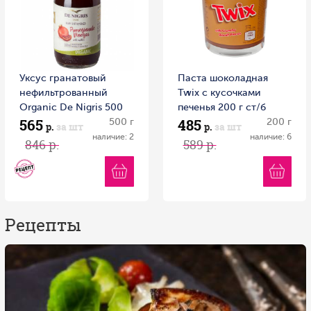
Уксус гранатовый
Паста шоколадная
нефильтрованный
Twix с кусочками
Organic Dе Nigris 500
печенья 200 г ст/б
565
485
мл 1/6
500 г
200 г
р.
за шт
р.
за шт
наличие: 2
наличие: 6
846 р.
589 р.
Рецепты