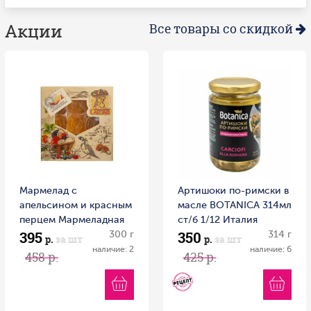
Акции
Все товары со скидкой
Мармелад с
Артишоки по-римски в
апельсином и красным
масле BOTANICA 314мл
перцем Мармеладная
ст/б 1/12 Италия
395
350
сказка 300 г
300 г
314 г
р.
за шт
р.
за шт
наличие: 2
наличие: 6
458 р.
425 р.