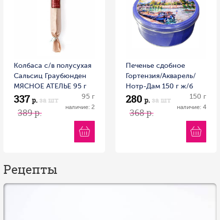
Колбаса с/в полусухая
Печенье сдобное
Сальсиц Граубюнден
Гортензия/Акварель/
МЯСНОЕ АТЕЛЬЕ 95 г
Нотр-Дам 150 г ж/б
337
280
Россия
95 г
Россия
150 г
р.
за шт
р.
за шт
наличие: 2
наличие: 4
389 р.
368 р.
Рецепты