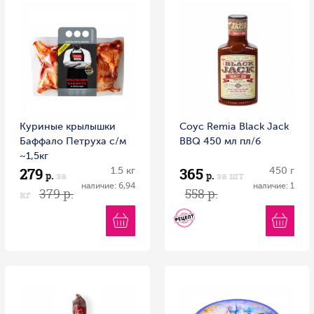
Куриные крылышки
Соус Remia Black Jack
Баффало Петруха с/м
BBQ 450 мл пл/б
~1,5кг
279
365
1.5 кг
450 г
р.
за
р.
за шт
наличие: 6,94
наличие: 1
379 р.
558 р.
кг