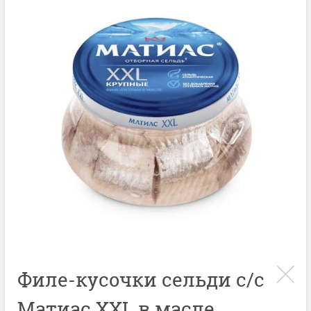
Филе-кусочки сельди с/с
Матиас XXL в масле