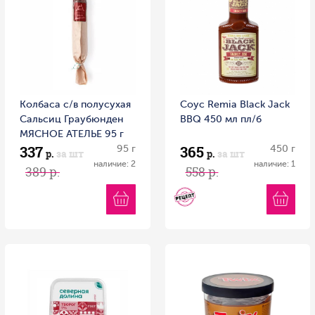
Колбаса с/в полусухая
Соус Remia Black Jack
Сальсиц Граубюнден
BBQ 450 мл пл/б
МЯСНОЕ АТЕЛЬЕ 95 г
337
365
Россия
95 г
450 г
р.
за шт
р.
за шт
наличие: 2
наличие: 1
389 р.
558 р.