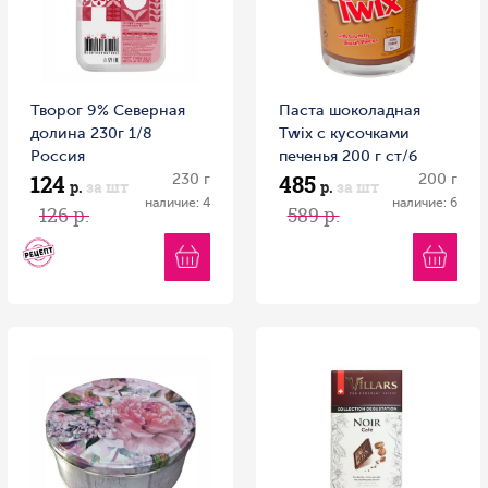
Творог 9% Северная
Паста шоколадная
долина 230г 1/8
Twix с кусочками
Россия
печенья 200 г ст/б
124
485
230 г
200 г
р.
за шт
р.
за шт
наличие: 4
наличие: 6
126 р.
589 р.