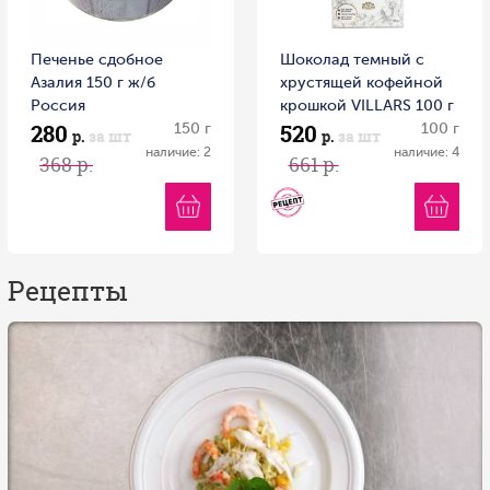
Печенье сдобное
Шоколад темный с
Азалия 150 г ж/б
хрустящей кофейной
Россия
крошкой VILLARS 100 г
280
520
150 г
100 г
р.
за шт
р.
за шт
наличие: 2
наличие: 4
368 р.
661 р.
Рецепты