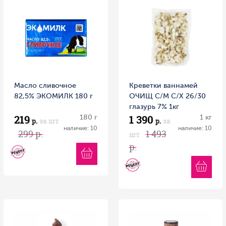
Масло сливочное
Креветки ваннамей
82,5% ЭКОМИЛК 180 г
ОЧИЩ С/М С/Х 26/30
глазурь 7% 1кг
219
1 390
180 г
1 кг
р.
за шт
р.
за
наличие: 10
наличие: 10
299 р.
1 493
шт
р.