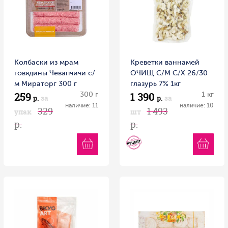
Колбаски из мрам
Креветки ваннамей
говядины Чевапчичи с/
ОЧИЩ С/М С/Х 26/30
м Мираторг 300 г
глазурь 7% 1кг
259
1 390
300 г
1 кг
р.
за
р.
за
наличие: 11
наличие: 10
329
1 493
упак
шт
р.
р.