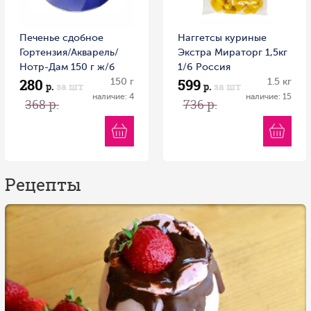
Печенье сдобное
Наггетсы куриные
Гортензия/Акварель/
Экстра Мираторг 1,5кг
Нотр-Дам 150 г ж/б
1/6 Россия
280
599
Россия
150 г
1.5 кг
р.
за шт
р.
за шт
наличие: 4
наличие: 15
368 р.
736 р.
Рецепты