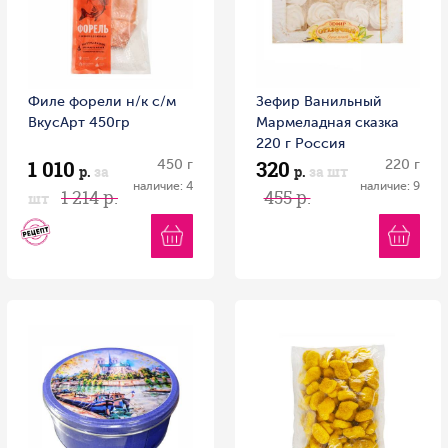
Филе форели н/к с/м
Зефир Ванильный
ВкусАрт 450гр
Мармеладная сказка
220 г Россия
1 010
320
450 г
220 г
р.
за
р.
за шт
наличие: 4
наличие: 9
1 214 р.
455 р.
шт