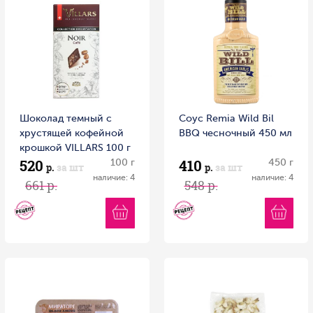
Шоколад темный с
Соус Remia Wild Bil
хрустящей кофейной
BBQ чесночный 450 мл
крошкой VILLARS 100 г
520
410
100 г
450 г
р.
за шт
р.
за шт
наличие: 4
наличие: 4
661 р.
548 р.