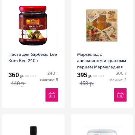
Паста для барбекю Lee
Мармелад с
Kum Kee 240 г
апельсином и красным
перцем Мармеладная
360
395
240 г
сказка 300 г
300 г
р.
за шт
р.
за шт
наличие: 5
наличие: 2
440 р.
458 р.