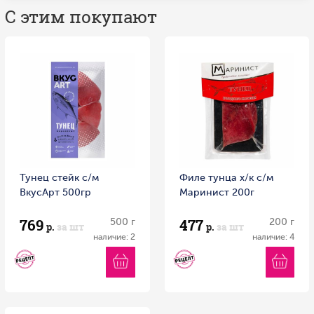
С этим покупают
Тунец стейк с/м
Филе тунца х/к с/м
ВкусАрт 500гр
Маринист 200г
769
477
500 г
200 г
р.
за шт
р.
за шт
наличие: 2
наличие: 4