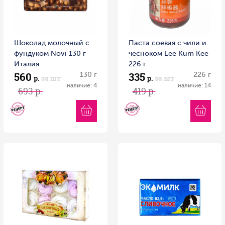
Шоколад молочный с
Паста соевая с чили и
фундуком Novi 130 г
чесноком Lee Kum Kee
Италия
226 г
560
335
130 г
226 г
р.
за шт
р.
за шт
наличие: 4
наличие: 14
693 р.
419 р.