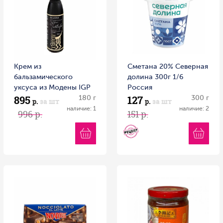
Крем из
Сметана 20% Северная
бальзамического
долина 300г 1/6
уксуса из Модены IGP
Россия
895
127
с черным трюфелем
180 г
300 г
р.
за шт
р.
за шт
RETARTU 180 г пл/б
наличие: 1
наличие: 2
996 р.
151 р.
Италия