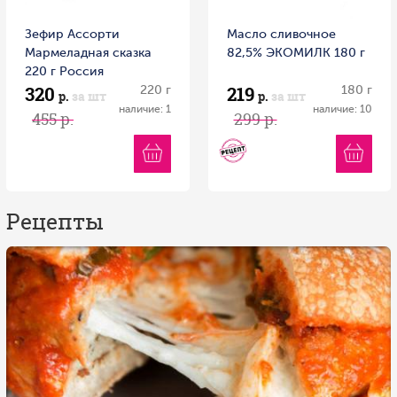
Зефир Ассорти
Масло сливочное
Мармеладная сказка
82,5% ЭКОМИЛК 180 г
220 г Россия
320
219
220 г
180 г
р.
за шт
р.
за шт
наличие: 1
наличие: 10
455 р.
299 р.
Рецепты