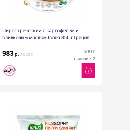
Пирог греческий с картофелем и
оливковым маслом Ioniki 850 г Греция
983
500 г
р.
за шт
наличие: 2