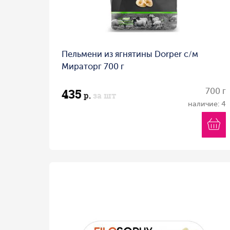
Пельмени из ягнятины Dorper с/м
Мираторг 700 г
435
700 г
р.
за шт
наличие: 4