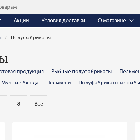
г
Акции
Условия доставки
О магазине
ы
Полуфабрикаты
ты
отовая продукция
Рыбные полуфабрикаты
Пельме
Мучные блюда
Пельмени
Полуфабрикаты из рыб
7
8
Все