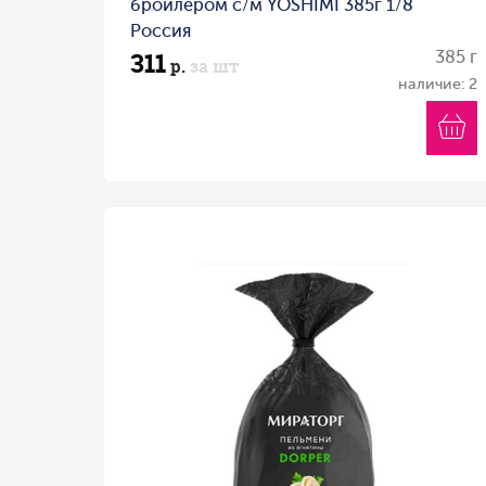
бройлером с/м YOSHIMI 385г 1/8
Россия
311
385 г
р.
за шт
наличие: 2