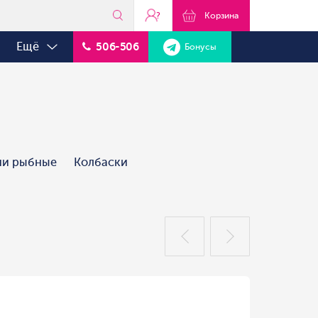
?
Корзина
Ещё
506-506
Бонусы
ни рыбные
Колбаски
ы