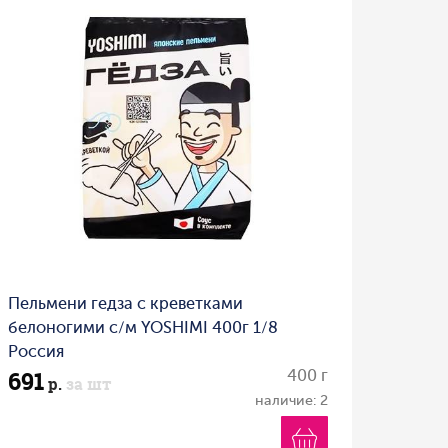
Пельмени гедза с креветками
белоногими с/м YOSHIMI 400г 1/8
Россия
691
400 г
р.
за шт
наличие: 2