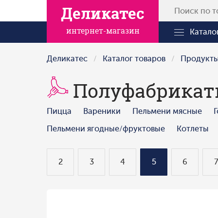
Деликатес
интернет-магазин
Катало
Деликатес
Каталог товаров
Продукт
Полуфабрика
Пицца
Вареники
Пельмени мясные
Г
Пельмени ягодные/фруктовые
Котлеты
2
3
4
5
6