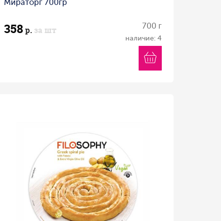
Мираторг 700гр
358
700 г
р.
за шт
наличие: 4