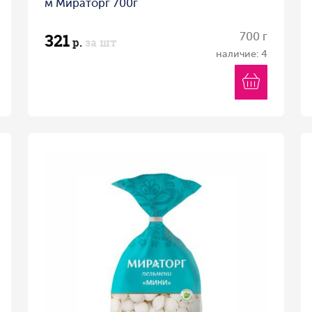
м Мираторг 700г
321
700 г
р.
за шт
наличие: 4