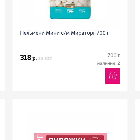
Пельмени Мини с/м Мираторг 700 г
318
700 г
р.
за шт
наличие: 2