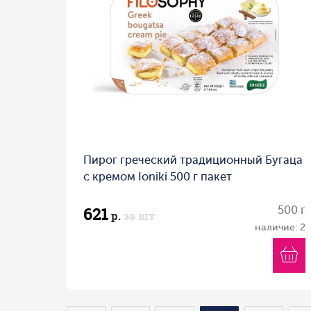
Пирог греческий традиционный Бугаца
с кремом Ioniki 500 г пакет
621
500 г
р.
за шт
наличие: 2