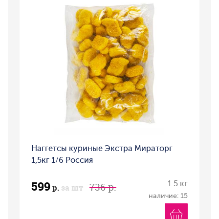
Наггетсы куриные Экстра Мираторг
1,5кг 1/6 Россия
599
1.5 кг
736 р.
р.
за шт
наличие: 15