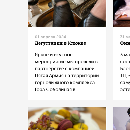
рецептам, например:
Сметана -зелень Готовится
в духовке за 15-20 минут –
минимум масла, максимум
вкуса! Пакет рассчитан
примерно на 4 порции.
01 апреля 2024
31 м
Дегустация в Клюкве
Фин
Яркое и вкусное
3 м
мероприятие мы провели в
сос
партнерстве с компанией
Бло
Пятая Армия на территории
ТЦ 
горнолыжного комплекса
сам
Гора Соболиная в
эст
ресторане Клюква
эмо
эру