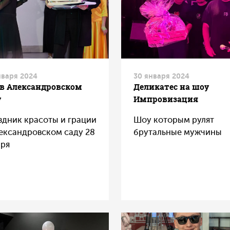
нваря 2024
30 января 2024
 в Александровском
Деликатес на шоу
у
Импровизация
здник красоты и грации
Шоу которым рулят
лександровском саду 28
брутальные мужчины
аря