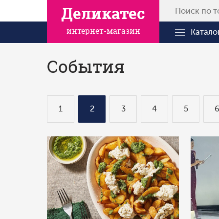
Деликатес
интернет-магазин
Катало
События
1
2
3
4
5