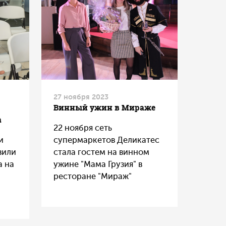
27 ноября 2023
Винный ужин в Мираже
а
22 ноября сеть
и
супермаркетов Деликатес
вили
стала гостем на винном
а на
ужине "Мама Грузия" в
ресторане "Мираж"