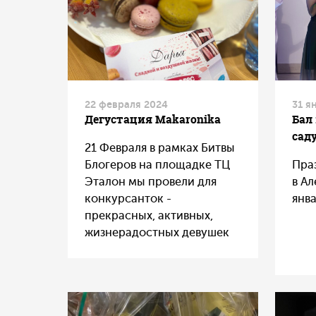
22 февраля 2024
31 я
Дегустация Makaronika
Бал
сад
21 Февраля в рамках Битвы
Блогеров на площадке ТЦ
Пра
Эталон мы провели для
в А
конкурсанток -
янв
прекрасных, активных,
жизнерадостных девушек
дегустацию пирожных
макарон от фабрики
Makaronika