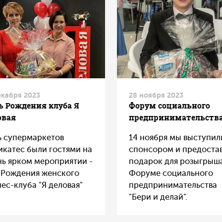
екабря 2023
28 ноября 2023
ь Рождения клуба Я
Форум социального
овая
предпринимательств
ь супермаркетов
14 ноября мы выступил
икатес были гостями на
спонсором и предоста
нь ярком мероприятии -
подарок для розыгрыш
 Рождения женского
Форуме социального
ес-клуба "Я деловая"
предпринимательства
"Бери и делай".