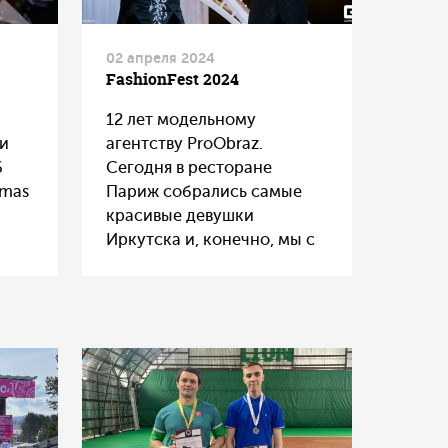
02 апреля 2024
FashionFest 2024
12 лет модельному
 и
агентству ProObraz.
6
Сегодня в ресторане
tmas
Париж собрались самые
красивые девушки
Иркутска и, конечно, мы с
т
радостью поддержали это
ды
яркое мероприятие????
Наши деликатесные
подарки предназначались
для основателя агентства
ый
Юлиане Брандер
ью и