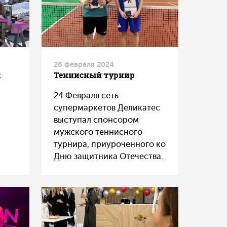
ра
и
еть
26 февраля 2024
х
Теннисный турнир
as
24 Февраля сеть
ами,
супермаркетов Деликатес
выступал спонсором
мужского теннисного
турнира, приуроченного ко
Дню защитника Отечества.
ным
.