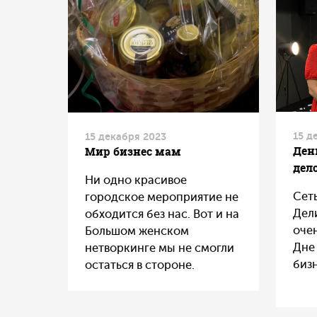
15 д
15 декабря 2023
Ден
Мир бизнес мам
дел
Ни одно красивое
Сет
городское мероприятие не
Дел
обходится без нас. Вот и на
оче
Большом женском
Дне
нетворкинге мы не смогли
бизн
остаться в стороне.