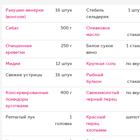
Ракушки-венерки
16 штук
Стебель
1 шту
(вонголе)
сельдерея
Сибас
500 г
Оливковое
масло
стака
Очищенные
250 г
Белое сухое
1 стак
креветки
вино
Мидии
12 штук
Крупная соль
по вку
Свежие устрицы
16 штук
Рыбный
бульон
стака
Консервированные
400 г
Свежемолотый
по вку
помидоры
черный перец
кусочками
Репчатый лук
1
Красный
щепот
головка
перец
хлопьями