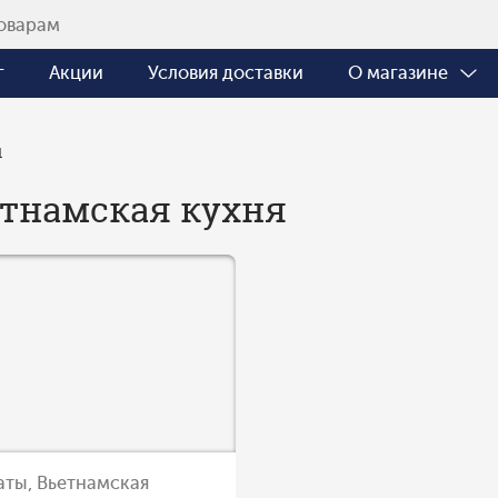
г
Акции
Условия доставки
О магазине
ы
тнамская кухня
аты, Вьетнамская