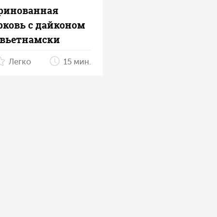
ринованная
рковь с дайконом
‑вьетнамски
Легко
15 мин.