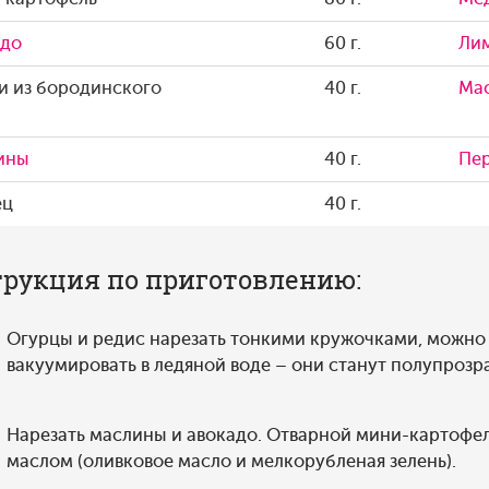
адо
60 г.
Ли
и из бородинского
40 г.
Мас
ины
40 г.
Пе
ец
40 г.
рукция по приготовлению:
Огурцы и редис нарезать тонкими кружочками, можно
вакуумировать в ледяной воде – они станут полупроз
Нарезать маслины и авокадо. Отварной мини-картофел
маслом (оливковое масло и мелкорубленая зелень).