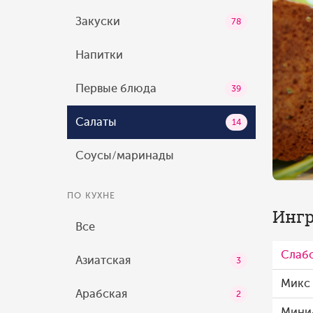
Закуски
78
Напитки
Первые блюда
39
Салаты
14
Соусы/маринады
ПО КУХНЕ
Ингр
Все
Слабо
Азиатская
3
Микс 
Арабская
2
Мини