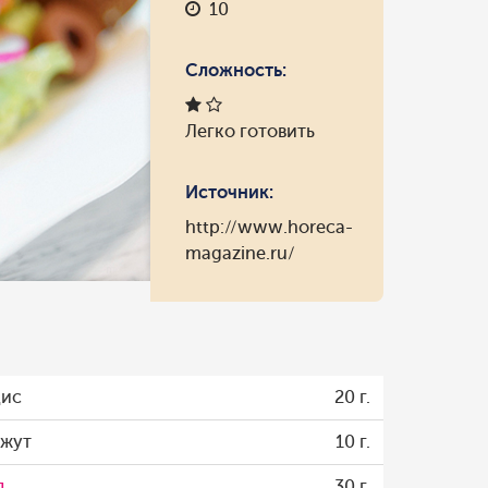
10
Сложность:
Легко готовить
Источник:
http://www.horeca-
magazine.ru/
дис
20 г.
нжут
10 г.
д
30 г.