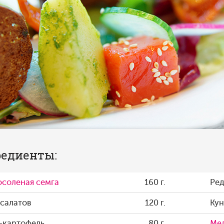
едиенты:
соленая семга
160 г.
Ре
салатов
120 г.
Ку
-картофель
80 г.
Ме