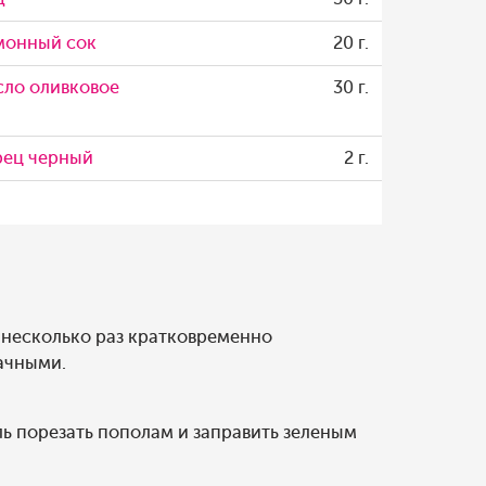
монный сок
20 г.
ло оливковое
30 г.
рец черный
2 г.
 несколько раз кратковременно
рачными.
ь порезать пополам и заправить зеленым