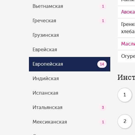
Вьетнамская
1
Авок
Греческая
1
Гренк
хлеба
Грузинская
Масл
Еврейская
Огур
Европейская
14
Инст
Индийская
Испанская
1
Итальянская
3
2
Мексиканская
1