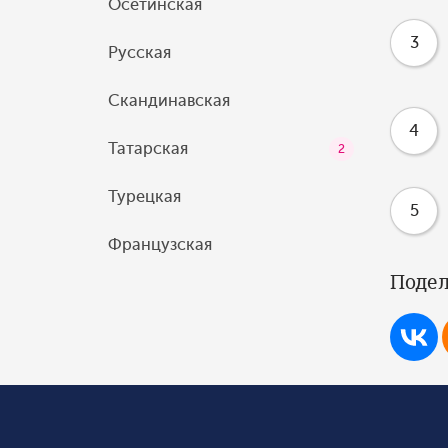
Осетинская
3
Русская
Скандинавская
4
Татарская
2
Турецкая
5
Французская
Подел