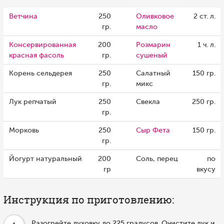
Ветчина
250
Оливковое
2 ст. л.
гр.
масло
Консервированная
200
Розмарин
1 ч. л.
красная фасоль
гр.
сушеный
Корень сельдерея
250
Салатный
150 гр.
гр.
микс
Лук репчатый
250
Свекла
250 гр.
гр.
Морковь
250
Сыр Фета
150 гр.
гр.
Йогурт натуральный
200
Соль, перец
по
гр
вкусу
Инструкция по приготовлению:
Разогрейте духовку до 225 градусов. Очистите лук и