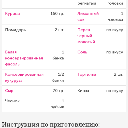
репчатый
головки
Курица
160 гр.
Лимонный
1
сок
ч.ложка
Помидоры
2 шт.
Перец
по вкусу
черный
молотый
Белая
1
Соль
по вкусу
консервированная
банка
фасоль
Консервированная
1/2
Тортильи
2 шт.
кукуруза
банки
Сыр
70 гр.
Кинза
по вкусу
Чеснок
1
зубчик
Инструкция по приготовлению: