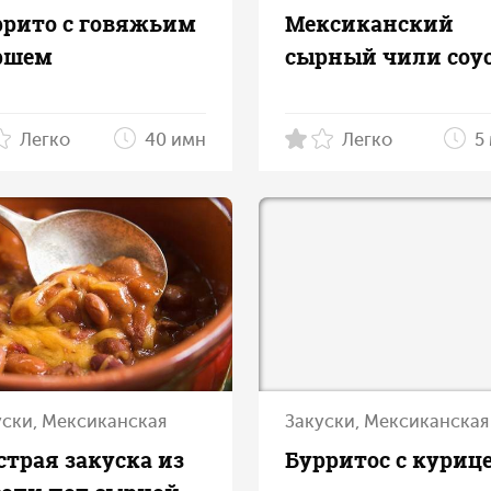
ррито с говяжьим
Мексиканский
ршем
сырный чили соу
Легко
40 имн
Легко
5
уски, Мексиканская
Закуски, Мексиканская
трая закуска из
Бурритос с куриц