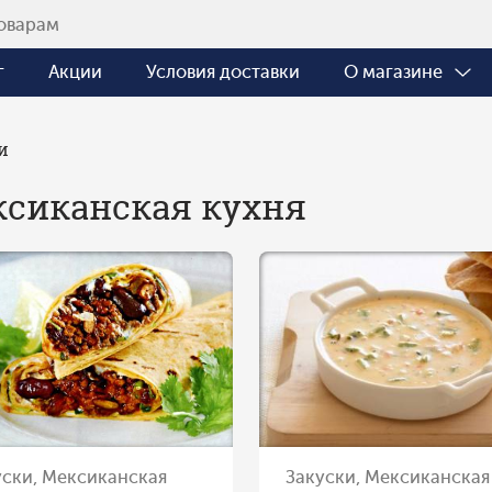
г
Акции
Условия доставки
О магазине
и
сиканская кухня
уски, Мексиканская
Закуски, Мексиканская