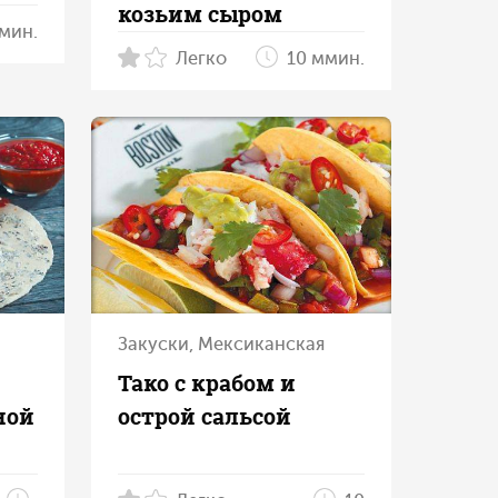
козьим сыром
 мин.
Легко
10 ммин.
Закуски, Мексиканская
Тако с крабом и
ной
острой сальсой