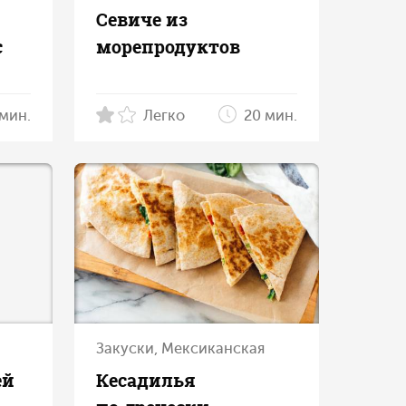
Севиче из
с
морепродуктов
 мин.
Легко
20 мин.
Закуски, Мексиканская
ей
Кесадилья