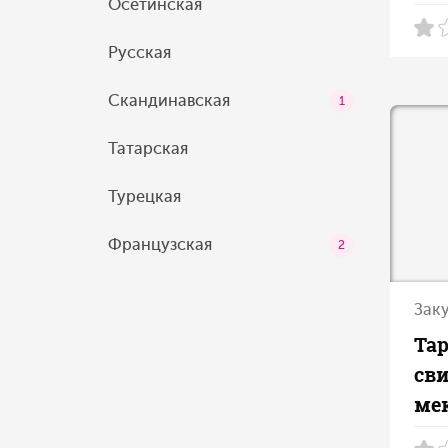
Осетинская
Русская
Скандинавская
1
Татарская
Турецкая
Французская
2
Зак
Тар
св
ме