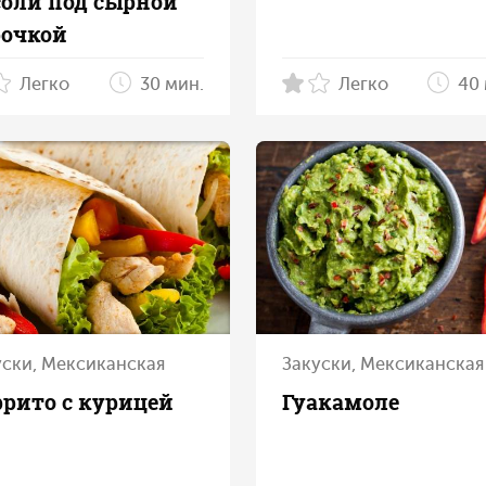
соли под сырной
рочкой
Легко
30 мин.
Легко
40 
уски, Мексиканская
Закуски, Мексиканская
ррито с курицей
Гуакамоле