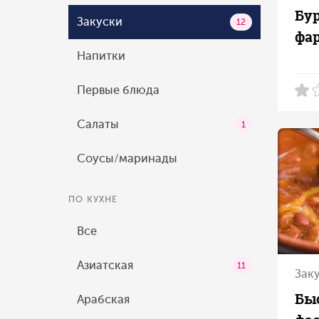
Бу
Закуски
12
фа
Напитки
Первые блюда
Салаты
1
Соусы/маринады
ПО КУХНЕ
Все
Азиатская
11
Зак
Быс
Арабская