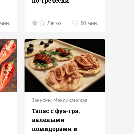
по‑гречески
мин.
Легко
50 мин.
Закуски, Мексиканская
Тапас с фуа-гра,
вялеными
помидорами и