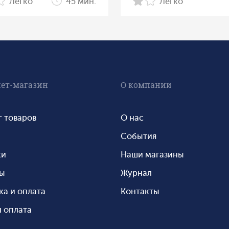
Легко
45 мин.
Легко
ет-магазин
О компании
г товаров
О нас
События
ки
Наши магазины
ты
Журнал
ка и оплата
Контакты
 оплата