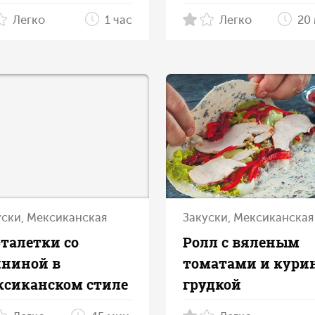
Легко
1 час
Легко
20
уски, Мексиканская
Закуски, Мексиканская
талетки со
Ролл с вяленым
ининой в
томатами и кури
ксиканском стиле
грудкой