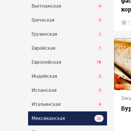
фа
Вьетнамская
4
ко
Греческая
3
Грузинская
1
Еврейская
7
Европейская
78
Индийская
2
Испанская
3
Зак
Итальянская
4
Бу
Мексиканская
12