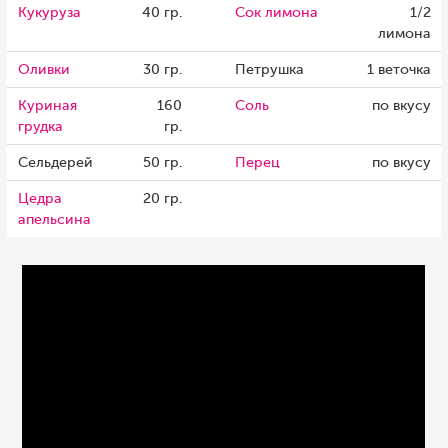
Кукуруза
40 гр.
Сок лимона
1/2
лимона
Оливки
30 гр.
Петрушка
1 веточка
Куриная
160
Соль
по вкусу
грудка
гр.
Сельдерей
50 гр.
Перец
по вкусу
Цедра
20 гр.
апельсина