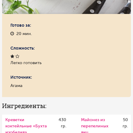
Готово за:
20 мин.
Сложность:
Легко готовить
Источник:
Агама
Ингредиенты:
Креветки
430
Майонез из
50
коктейльные «Бухта
гр.
перепелиных
гр.
изобилия»
яиц