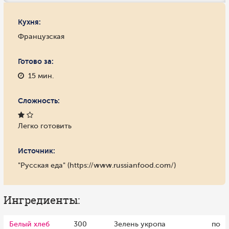
Кухня:
Французская
Готово за:
15 мин.
Сложность:
Легко готовить
Источник:
"Русская еда" (https://www.russianfood.com/)
Ингредиенты:
Белый хлеб
300
Зелень укропа
по