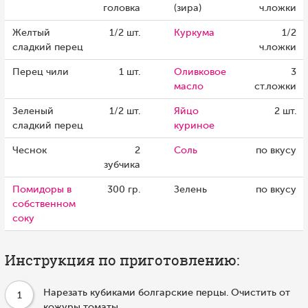
головка
(зира)
ч.ложки
Желтый
1/2 шт.
Куркума
1/2
сладкий перец
ч.ложки
Перец чили
1 шт.
Оливковое
3
масло
ст.ложки
Зеленый
1/2 шт.
Яйцо
2 шт.
сладкий перец
куриное
Чеснок
2
Соль
по вкусу
зубчика
Помидоры в
300 гр.
Зелень
по вкусу
собственном
соку
Инструкция по приготовлению:
Нарезать кубиками болгарские перцы. Очистить от
1
кожуры томаты.