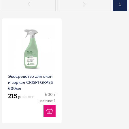
1
Экосредство для окон
и зеркал CRISPI GRASS
600мл
215
600 г
р.
за шт
наличие: 1