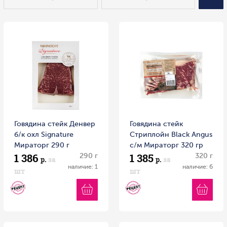
Говядина стейк Денвер
Говядина стейк
б/к охл Signature
Стриплойн Black Angus
Мираторг 290 г
с/м Мираторг 320 гр
1 386
1 385
290 г
320 г
р.
за
р.
за
наличие: 1
наличие: 6
шт
шт