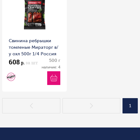
Свинина ребрышки
томленые Мираторг в/
у охл 500г 1/4 Россия
608
500 г
р.
за шт
наличие: 4
1