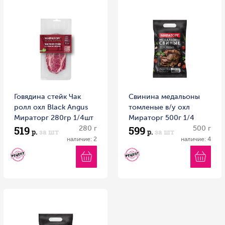
Говядина стейк Чак
Свинина медальоны
ролл охл Black Angus
томленые в/у охл
Мираторг 280гр 1/4шт
Мираторг 500г 1/4
519
599
Россия
280 г
Россия
500 г
р.
за шт
р.
за шт
наличие: 2
наличие: 4