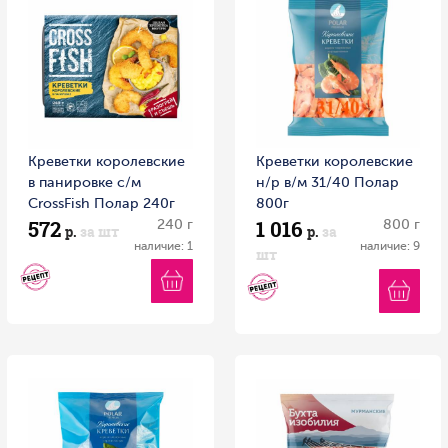
Креветки королевские
Креветки королевские
в панировке с/м
н/р в/м 31/40 Полар
CrossFish Полар 240г
800г
572
1 016
240 г
800 г
р.
за шт
р.
за
наличие: 1
наличие: 9
шт