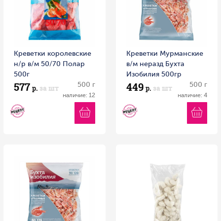
Креветки королевские
Креветки Мурманские
н/р в/м 50/70 Полар
в/м неразд Бухта
500г
Изобилия 500гр
577
449
500 г
500 г
р.
за шт
р.
за шт
наличие: 12
наличие: 4