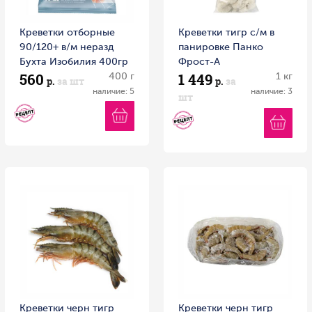
Креветки отборные
Креветки тигр с/м в
90/120+ в/м неразд
панировке Панко
Бухта Изобилия 400гр
Фрост-А
560
1 449
400 г
1 кг
р.
за шт
р.
за
наличие: 5
наличие: 3
шт
Креветки черн тигр
Креветки черн тигр