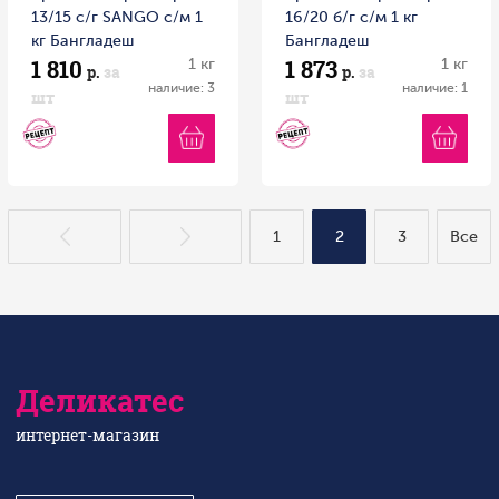
13/15 c/г SANGO с/м 1
16/20 б/г с/м 1 кг
кг Бангладеш
Бангладеш
1 810
1 873
1 кг
1 кг
р.
за
р.
за
наличие: 3
наличие: 1
шт
шт
1
2
3
Все
Деликатес
интернет-магазин