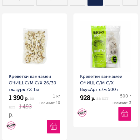
Креветки ваннамей
Креветки ваннамей
ОЧИЩ С/М С/Х 26/30
ОЧИЩ С/М С/Х
глазурь 7% 1кг
ВкусАрт с/м 500 г
1 390
928
1 кг
500 г
р.
за
р.
за шт
наличие: 10
наличие: 3
1 493
шт
р.