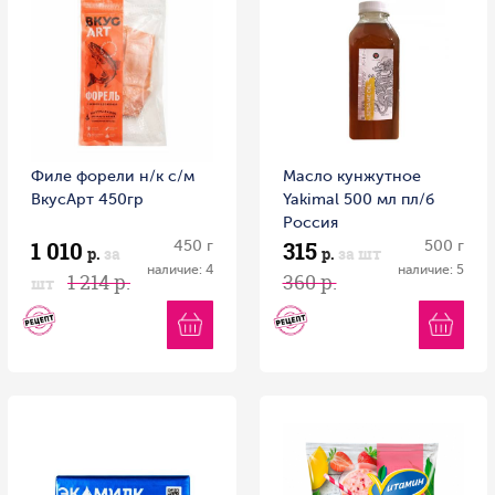
Филе форели н/к с/м
Масло кунжутное
ВкусАрт 450гр
Yakimal 500 мл пл/б
Россия
1 010
315
450 г
500 г
р.
за
р.
за шт
наличие: 4
наличие: 5
1 214 р.
360 р.
шт