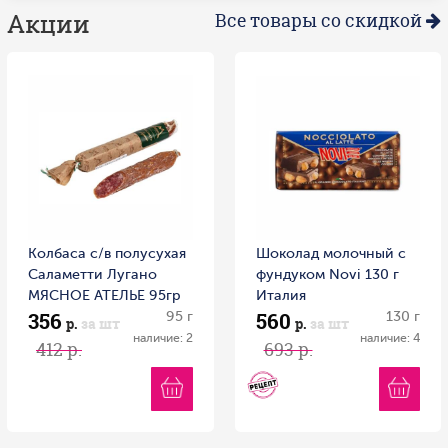
Акции
Все товары со скидкой
Колбаса с/в полусухая
Шоколад молочный с
Саламетти Лугано
фундуком Novi 130 г
МЯСНОЕ АТЕЛЬЕ 95гр
Италия
356
560
1/20 Россия
95 г
130 г
р.
за шт
р.
за шт
наличие: 2
наличие: 4
412 р.
693 р.