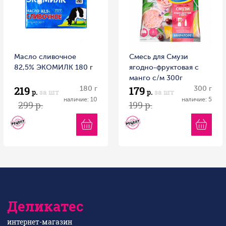
Масло сливочное
Смесь для Смузи
82,5% ЭКОМИЛК 180 г
ягодно-фруктовая с
манго с/м 300г
219
179
180 г
Витамин
300 г
р.
за шт
р.
за шт
наличие: 10
наличие: 5
299 р.
199 р.
Деликатес
интернет-магазин