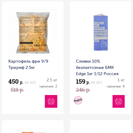
Картофель фри 9/9
Сливки 10%
Триумф 2.5кг
безлактозные БМК
Edge 1кг 1/12 Россия
450
159
2.5 кг
1 кг
р.
за шт
р.
за шт
наличие: 2
наличие: 9
518 р.
246 р.