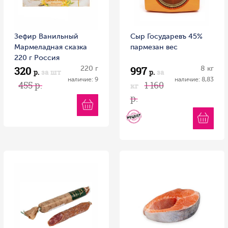
Зефир Ванильный
Сыр Государевъ 45%
Мармеладная сказка
пармезан вес
220 г Россия
320
997
220 г
8 кг
р.
за шт
р.
за
наличие: 9
наличие: 8,83
455 р.
1 160
кг
р.