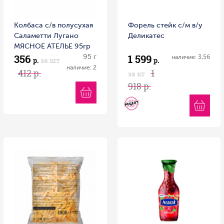
Колбаса с/в полусухая
Форель стейк с/м в/у
Саламетти Лугано
Деликатес
МЯСНОЕ АТЕЛЬЕ 95гр
356
1 599
1/20 Россия
95 г
наличие: 3,56
р.
за шт
р.
наличие: 2
412 р.
1
за кг
918 р.