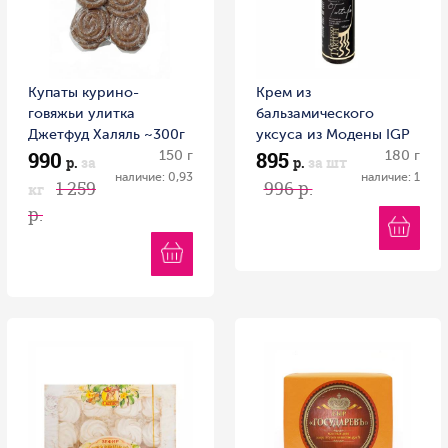
Купаты курино-
Крем из
говяжьи улитка
бальзамического
Джетфуд Халяль ~300г
уксуса из Модены IGP
990
895
Россия
150 г
с черным трюфелем
180 г
р.
за
р.
за шт
RETARTU 180 г пл/б
наличие: 0,93
наличие: 1
1 259
996 р.
кг
Италия
р.