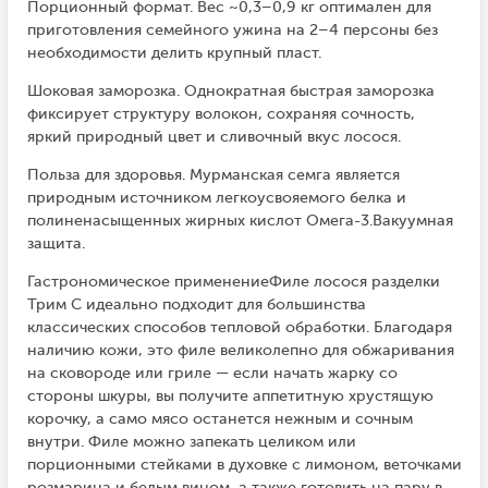
Порционный формат. Вес ~0,3–0,9 кг оптимален для
приготовления семейного ужина на 2–4 персоны без
необходимости делить крупный пласт.
Шоковая заморозка. Однократная быстрая заморозка
фиксирует структуру волокон, сохраняя сочность,
яркий природный цвет и сливочный вкус лосося.
Польза для здоровья. Мурманская семга является
природным источником легкоусвояемого белка и
полиненасыщенных жирных кислот Омега-3.Вакуумная
защита.
Гастрономическое применениеФиле лосося разделки
Трим С идеально подходит для большинства
классических способов тепловой обработки. Благодаря
наличию кожи, это филе великолепно для обжаривания
на сковороде или гриле — если начать жарку со
стороны шкуры, вы получите аппетитную хрустящую
корочку, а само мясо останется нежным и сочным
внутри. Филе можно запекать целиком или
порционными стейками в духовке с лимоном, веточками
розмарина и белым вином, а также готовить на пару в