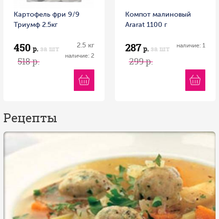
Картофель фри 9/9
Компот малиновый
Триумф 2.5кг
Ararat 1100 г
450
287
2.5 кг
наличие: 1
р.
за шт
р.
за шт
наличие: 2
518 р.
299 р.
Рецепты