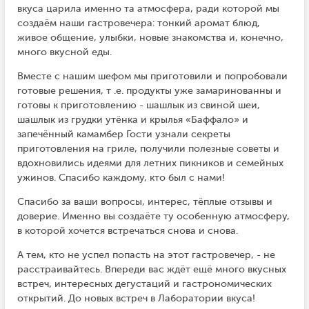
вкуса царила именно та атмосфера, ради которой мы
создаём наши гастровечера: тонкий аромат блюд,
живое общение, улыбки, новые знакомства и, конечно,
много вкусной еды.
Вместе с нашим шефом мы приготовили и попробовали
готовые решения, т .е. продукты уже замаринованны и
готовы к приготовлению - шашлык из свиной шеи,
шашлык из грудки утёнка и крылья «Баффало» и
запечённый камамбер Гости узнали секреты
приготовления на гриле, получили полезные советы и
вдохновились идеями для летних пикников и семейных
ужинов. Спасибо каждому, кто был с нами!
Спасибо за ваши вопросы, интерес, тёплые отзывы и
доверие. Именно вы создаёте ту особенную атмосферу,
в которой хочется встречаться снова и снова.
А тем, кто не успел попасть на этот гастровечер, - не
расстраивайтесь. Впереди вас ждёт ещё много вкусных
встреч, интересных дегустаций и гастрономических
открытий. До новых встреч в Лаборатории вкуса!