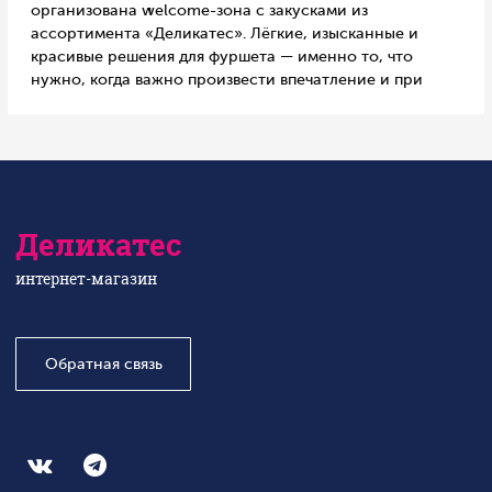
организована welcome-зона с закусками из
ассортимента «Деликатес». Лёгкие, изысканные и
красивые решения для фуршета — именно то, что
нужно, когда важно произвести впечатление и при
этом всё подготовить быстро. Готовые решения в
«Деликатес» — это всегда удобно. Они выручают, когда
нужно быстро, вкусно и красиво накрыть стол.
Деликатес
интернет-магазин
Обратная связь