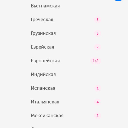
Вьетнамская
Греческая
3
Грузинская
3
Еврейская
2
Европейская
142
Индийская
Испанская
1
Итальянская
4
Мексиканская
2