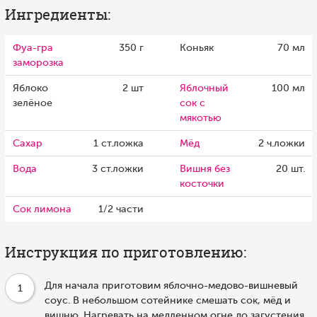
Ингредиенты:
Фуа-гра
350 г
Коньяк
70 мл
заморозка
Яблоко
2 шт
Яблочный
100 мл
зелёное
сок с
мякотью
Сахар
1 ст.ложка
Мёд
2 ч.ложки
Вода
3 ст.ложки
Вишня без
20 шт.
косточки
Сок лимона
1/2 части
Инструкция по приготовлению:
Для начала приготовим яблочно-медово-вишневый
1
соус. В небольшом сотейнике смешать сок, мёд и
вишню. Нагревать на медленном огне до загустения,