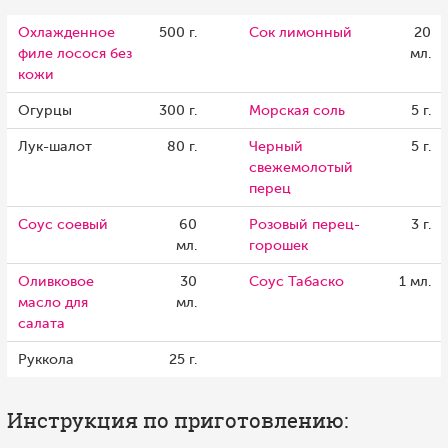
Охлажденное
500 г.
Сок лимонный
20
филе лосося без
мл.
кожи
Огурцы
300 г.
Морская соль
5 г.
Лук-шалот
80 г.
Черный
5 г.
свежемолотый
перец
Соус соевый
60
Розовый перец-
3 г.
мл.
горошек
Оливковое
30
Соус Табаско
1 мл.
масло для
мл.
салата
Руккола
25 г.
Инструкция по приготовлению: