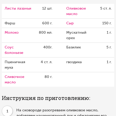
Листы лазаньи
12 шт.
Оливковое
5 ст. л.
масло
Фарш
600 г.
Сыр
150 г.
Молоко
800 мл.
Мускатный
1 г.
орех
Соус
400г.
Базилик
5 г.
болоньезе
Пшеничная
4 ст. л.
гвоздика
1 г.
мука
Сливочное
80 г.
масло
Инструкция по приготовлению:
На сковороде разогреваем оливковое масло,
1
добавляем нашинкованный лук и обжариваем его