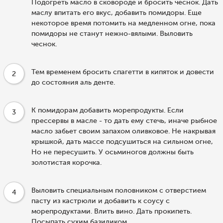
Подогреть масло в сковороде и бросить чеснок. Дать
маслу впитать его вкус, добавить помидоры. Еще
некоторое время потомить на медленном огне, пока
помидоры не станут нежно-вялыми. Выловить
чеснок.
Тем временем бросить спагетти в кипяток и довести
2
до состояния аль денте.
К помидорам добавить морепродукты. Если
3
прессервы в масле - то дать ему стечь, иначе рыбное
масло забьет своим запахом оливковое. Не накрывая
крышкой, дать массе подсушиться на сильном огне,
Но не пересушить. У осьминогов должны быть
золотистая корочка.
Выловить специальным половником с отверстием
4
пасту из кастрюли и добавить к соусу с
морепродуктами. Влить вино. Дать прокипеть.
Посыпать сухим базиликом