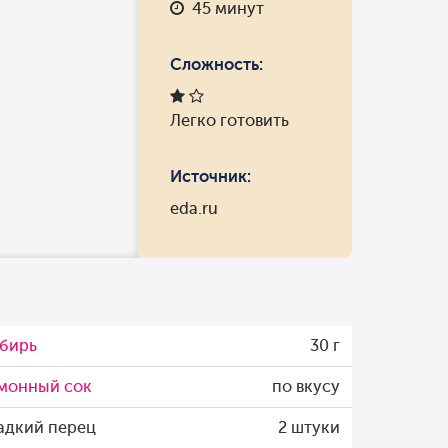
45 минут
Сложность:
Легко готовить
Источник:
eda.ru
бирь
30 г
монный сок
по вкусу
адкий перец
2 штуки