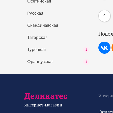
Осетинская
Русская
4
Скандинавская
Подел
Татарская
Турецкая
1
Французская
1
Деликатес
Интерн
интернет-магазин
Катало