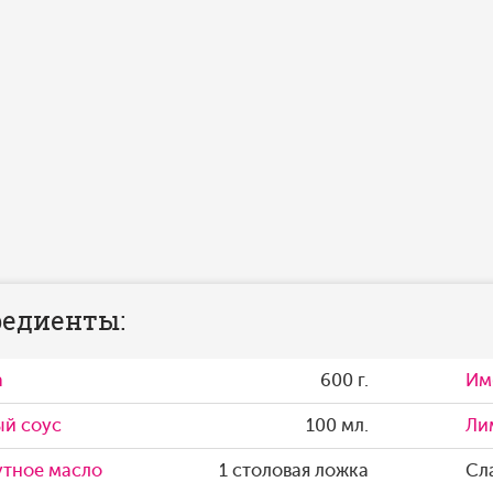
едиенты:
а
600 г.
Им
ый соус
100 мл.
Ли
утное масло
1 столовая ложка
Сл