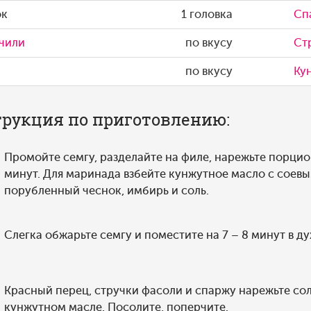
ок
1 головка
Сп
чили
по вкусу
Ст
по вкусу
Ку
рукция по приготовлению:
Промойте семгу, разделайте на филе, нарежьте порцио
минут. Для маринада взбейте кунжутное масло с соевы
порубленный чеснок, имбирь и соль.
Слегка обжарьте семгу и поместите на 7 – 8 минут в ду
Красный перец, стручки фасоли и спаржу нарежьте со
кунжутном масле. Посолите, поперчите.