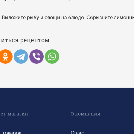
Выложите рыбу и овощи на блюдо. Сбрызните лимонны
иться рецептом:
ет-магазин
О компании
г товаров
О нас