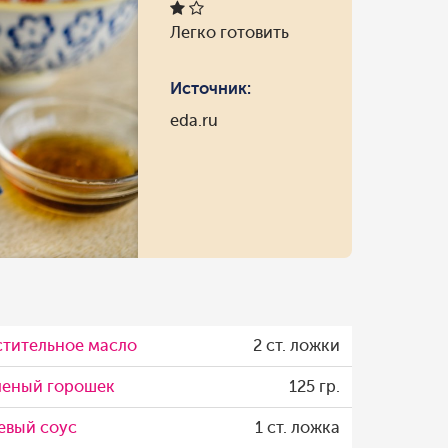
Легко готовить
Источник:
eda.ru
стительное масло
2 ст. ложки
леный горошек
125 гр.
евый соус
1 ст. ложка