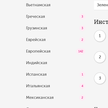
Вьетнамская
Зелен
Греческая
3
Инст
Грузинская
3
1
Еврейская
2
Европейская
142
2
Индийская
Испанская
1
3
Итальянская
4
Мексиканская
2