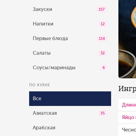
Закуски
157
Напитки
12
Первые блюда
114
Салаты
32
Соусы/маринады
6
ПО КУХНЕ
Ингр
Все
Длин
Азиатская
35
Яйцо
Арабская
Чесн