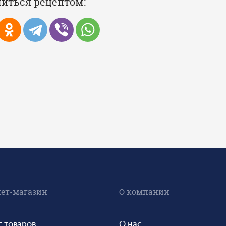
иться рецептом:
ет-магазин
О компании
г товаров
О нас