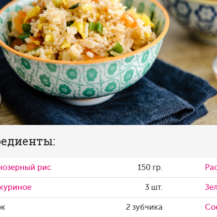
едиенты:
нозерный рис
150 гр.
Ра
 куриное
3 шт.
Зе
ок
2 зубчика
Со