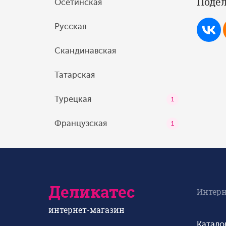
Подел
Осетинская
Русская
Скандинавская
Татарская
Турецкая
1
Французская
1
Деликатес
Интерн
интернет-магазин
Катало