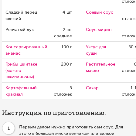
ст.лож
Сладкий перец
4 шт
Соевый соус
свежий
ст.лож
Репчатый лук
2 шт
Соус мирин
средние
ст.лож
Консервированный
100 г
Уксус для
50 
ананас
суши
Грибы шиитаке
200 г
Растительное
6
(можно
масло
ст.лож
шампиньоны)
Картофельный
5
Сахар
1-
крахмал
ст.ложек
ст.лож
Инструкция по приготовлению:
Первым делом нужно приготовить сам соус. Для
1
этого в большой миске венчиком или вилкой