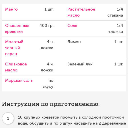
Манго
1 шт.
Растительное
1/4
масло
стакана
Очищенные
400 гр.
Соль
1/4
креветки
ч.ложки
Молотый
4 ч.
Лимон
1 шт.
черный
ложки
перец
Оливковое
4 ч.
Зеленый лук
1 шт.
масло
ложки
Морская соль
по
вкусу
Инструкция по приготовлению:
10 крупных креветок промыть в холодной проточной
1
воде, обсушить и по 5 штук насадить на 2 деревянные