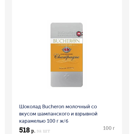
Шоколад Bucheron молочный со
вкусом шампанского и взрывной
карамелью 100 г ж/б
518
100 г
р.
за шт