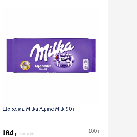
Шоколад Milka Alpine Milk 90 г
184
100 г
р.
за шт