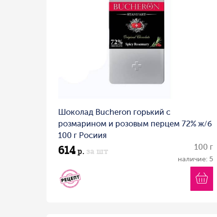
Шоколад Bucheron горький с
розмарином и розовым перцем 72% ж/б
100 г Росиия
614
100 г
р.
за шт
наличие: 5