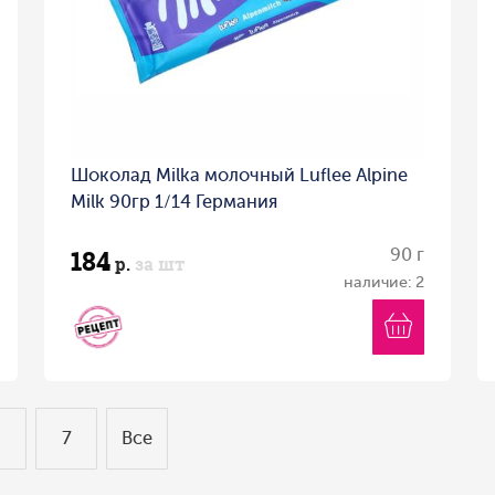
Шоколад Milka молочный Luflee Alpine
Milk 90гр 1/14 Германия
184
90 г
р.
за шт
наличие: 2
6
7
Все