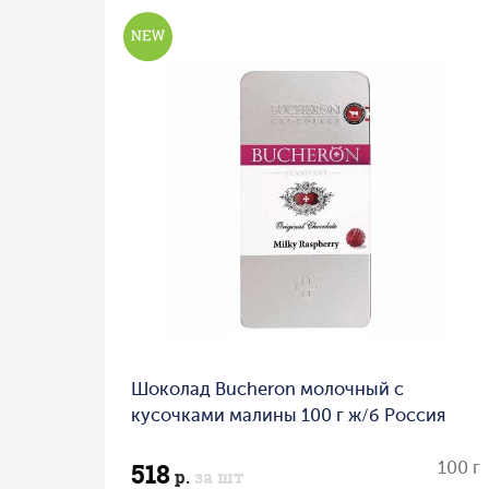
Шоколад Bucheron молочный с
кусочками малины 100 г ж/б Россия
518
100 г
р.
за шт