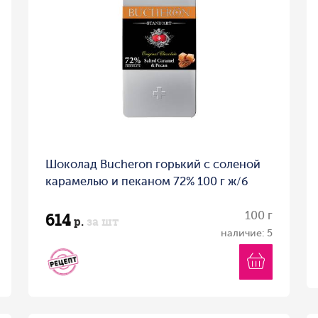
Шоколад Bucheron горький с соленой
карамелью и пеканом 72% 100 г ж/б
614
100 г
р.
за шт
наличие: 5