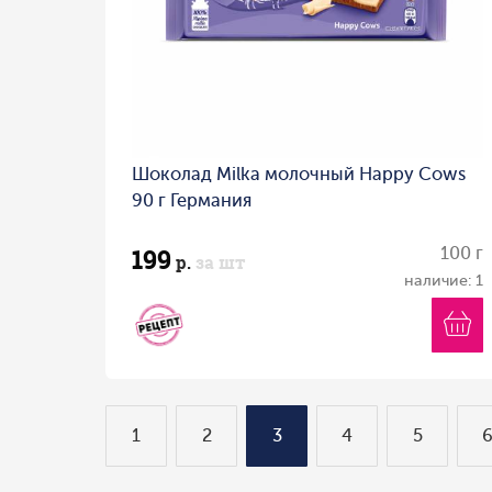
Шоколад Milka молочный Happy Cows
90 г Германия
199
100 г
р.
за шт
наличие: 1
1
2
3
4
5