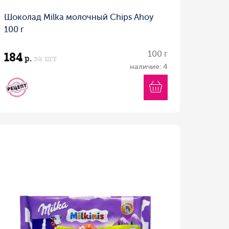
Шоколад Milka молочный Chips Ahoy
100 г
184
100 г
р.
за шт
наличие: 4