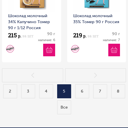
Шоколад молочный
Шоколад молочный
34% Капучино Томер
35% Томер 90 г Россия
90 г 1/12 Россия
215
219
90 г
90 г
р.
за шт
р.
за шт
наличие: 6
наличие: 7
2
3
4
5
6
7
8
Все