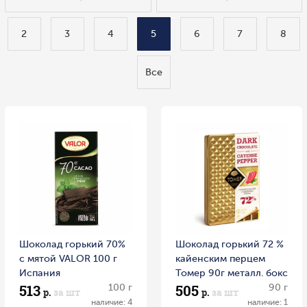
2
3
4
5
6
7
8
Все
Шоколад горький 70%
Шоколад горький 72 %
с мятой VALOR 100 г
кайенским перцем
Испания
Томер 90г металл. бокс
513
505
100 г
Россия
90 г
р.
за шт
р.
за шт
наличие: 4
наличие: 1