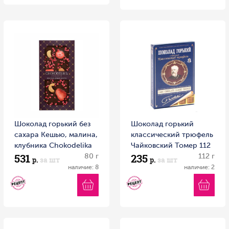
Шоколад горький без
Шоколад горький
сахара Кешью, малина,
классический трюфель
клубника Chokodelika
Чайковский Томер 112
531
235
80 г 1/16 Россия
80 г
г
112 г
р.
за шт
р.
за шт
наличие: 8
наличие: 2