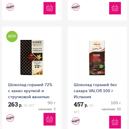
Шоколад горький 72%
Шоколад горький без
с какао крупкой и
сахара VALOR 100 г
стручковой ванилью
Испания
263
457
Томер 90г 1/12 Россия
90 г
100 г
р.
за шт
р.
за
наличие: 3
наличие: 10
шт