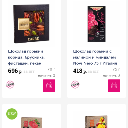
Шоколад горький
Шоколад горький с
корица, брусника,
малиной и миндалем
фисташки, пекан
Novi Nero 75 г Италия
696
418
ChocoMe 50г Венгрия
70 г
75 г
р.
за шт
р.
за шт
наличие: 2
наличие: 3