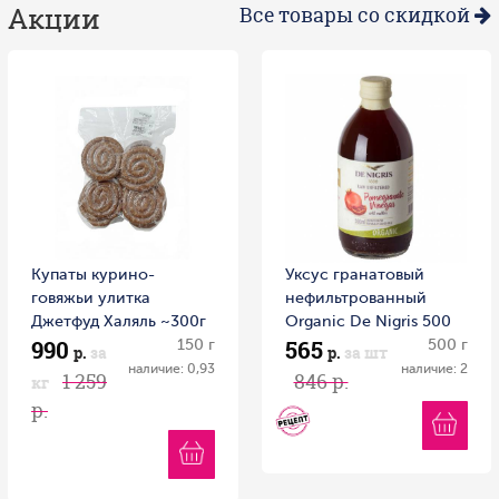
Акции
Все товары со скидкой
Купаты курино-
Уксус гранатовый
говяжьи улитка
нефильтрованный
Джетфуд Халяль ~300г
Organic Dе Nigris 500
990
565
Россия
150 г
мл 1/6
500 г
р.
за
р.
за шт
наличие: 0,93
наличие: 2
1 259
846 р.
кг
р.