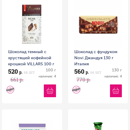
Шоколад темный с
Шоколад с фундуком
хрустящей кофейной
Novi Джандуя 130 г
крошкой VILLARS 100 г
Италия
520
560
100 г
130 г
р.
за шт
р.
за шт
наличие: 4
наличие: 4
661 р.
770 р.