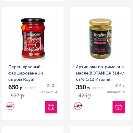
Перец красный
Артишоки по-римски в
фаршированный
масле BOTANICA 314мл
сыром Royal
ст/б 1/12 Италия
650
350
Mediterran DELPHI 250
250 г
314 г
р.
за шт
р.
за шт
г ст/б Греция
наличие: 4
наличие: 6
927 р.
425 р.