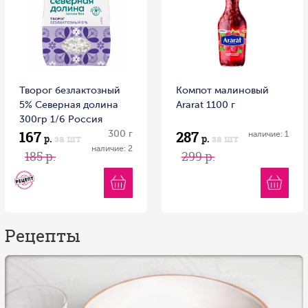
Творог безлактозный
Компот малиновый
5% Северная долина
Ararat 1100 г
300гр 1/6 Россия
167
287
300 г
наличие: 1
р.
за шт
р.
за шт
наличие: 2
185 р.
299 р.
Рецепты