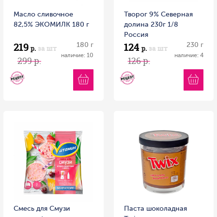
Масло сливочное
Творог 9% Северная
82,5% ЭКОМИЛК 180 г
долина 230г 1/8
Россия
219
124
180 г
230 г
р.
за шт
р.
за шт
наличие: 10
наличие: 4
299 р.
126 р.
Смесь для Смузи
Паста шоколадная