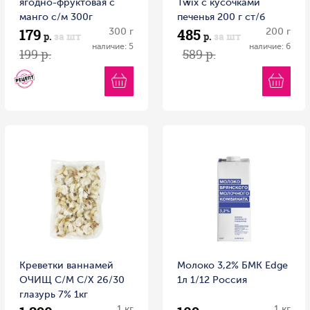
ягодно-фруктовая с
Twix с кусочками
манго с/м 300г
печенья 200 г ст/б
179
485
Витамин
300 г
200 г
р.
за шт
р.
за шт
наличие: 5
наличие: 6
199 р.
589 р.
Креветки ваннамей
Молоко 3,2% БМК Edge
ОЧИЩ С/М С/Х 26/30
1л 1/12 Россия
глазурь 7% 1кг
1 кг
1 кг