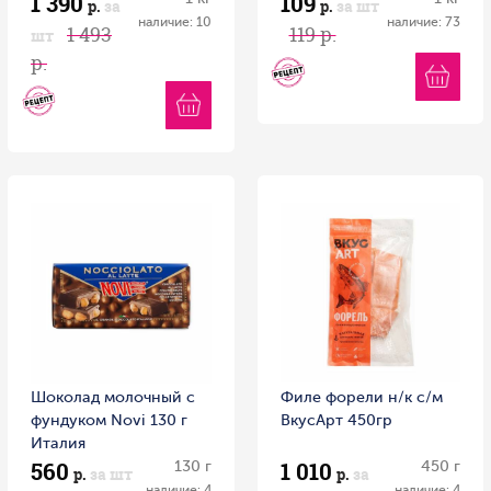
1 390
109
р.
за
р.
за шт
наличие: 10
наличие: 73
1 493
119 р.
шт
р.
Шоколад молочный с
Филе форели н/к с/м
фундуком Novi 130 г
ВкусАрт 450гр
Италия
560
1 010
130 г
450 г
р.
за шт
р.
за
наличие: 4
наличие: 4