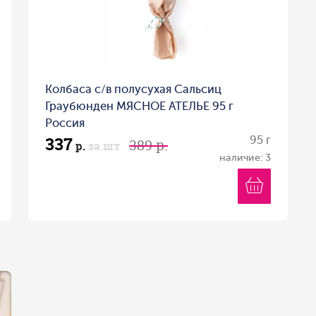
Колбаса с/в полусухая Сальсиц
Граубюнден МЯСНОЕ АТЕЛЬЕ 95 г
Россия
337
95 г
389 р.
р.
за шт
наличие: 3