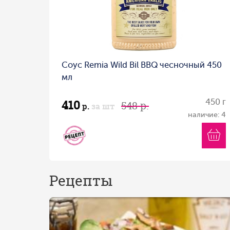
Соус Remia Wild Bil BBQ чесночный 450
мл
410
450 г
548 р.
р.
за шт
наличие: 4
Рецепты