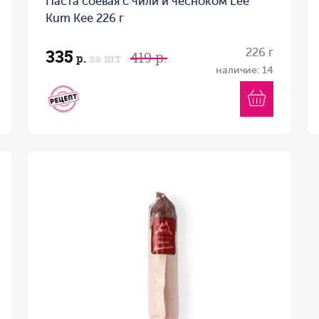
Паста соевая с чили и чесноком Lee
Kum Kee 226 г
335
226 г
419 р.
р.
за шт
наличие: 14