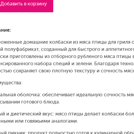
Добавить в корзину
ние:
оженные домашние колбаски из мяса птицы для гриля 
й полуфабрикат, созданный для быстрого и аппетитног
ски приготовлены из отборного рубленого мяса птицы 
нсированного набора специй и зелени. Благодаря техн
стью сохраняет свою плотную текстуру и сочность мяс
ущества:
альная оболочка: обеспечивает идеальную сочность мяс
сывании готового блюда.
й и диетический вкус: мясо птицы делает колбаски бол
иными или говяжьими аналогами.
ый пикник: продукт полностью готов к кулинарной обра