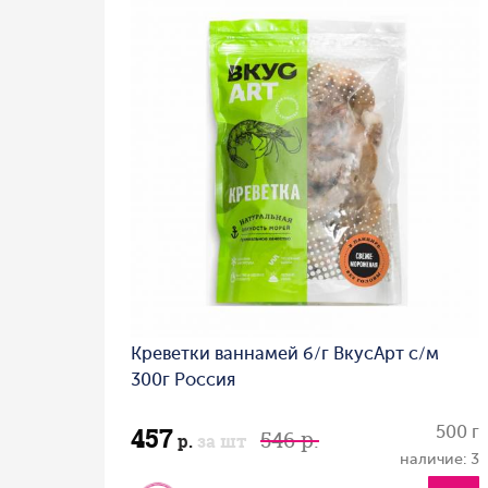
Креветки ваннамей б/г ВкусАрт с/м
300г Россия
457
500 г
546 р.
р.
за шт
наличие: 3