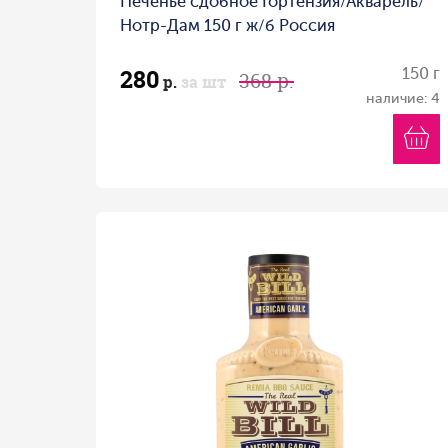
Печенье сдобное Гортензия/Акварель/
Нотр-Дам 150 г ж/б Россия
280
150 г
368 р.
р.
за шт
наличие: 4