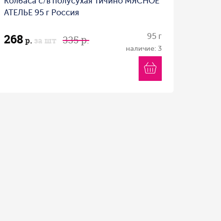
Колбаса с/в полусухая Тичино МЯСНОЕ
АТЕЛЬЕ 95 г Россия
268
95 г
335 р.
р.
за шт
наличие: 3