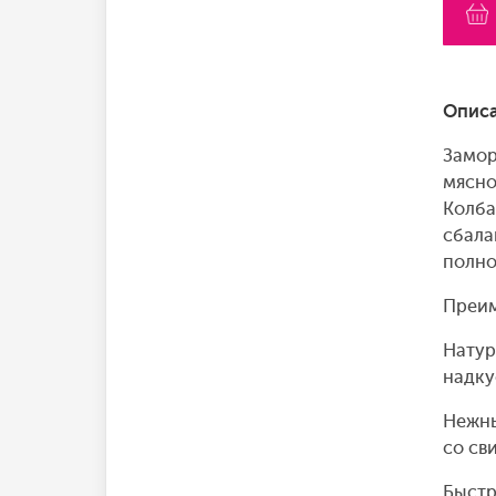
Описа
Замор
мясно
Колба
сбала
полно
Преим
Натур
надку
Нежны
со св
Быстр