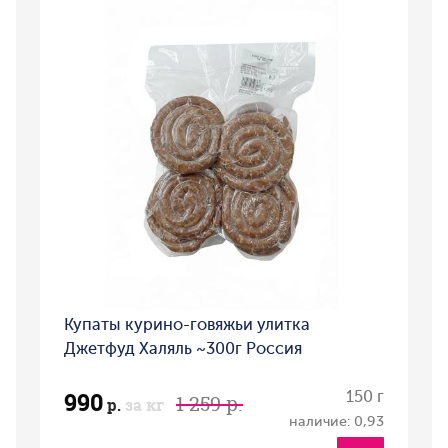
Купаты курино-говяжьи улитка
Джетфуд Халяль ~300г Россия
990
150 г
1 259 р.
р.
за кг
наличие: 0,93