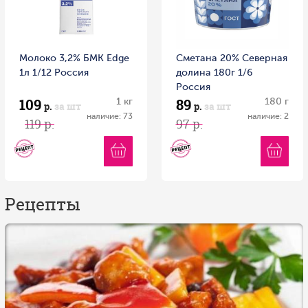
Молоко 3,2% БМК Edge
Сметана 20% Северная
1л 1/12 Россия
долина 180г 1/6
Россия
109
89
1 кг
180 г
р.
за шт
р.
за шт
наличие: 73
наличие: 2
119 р.
97 р.
Рецепты