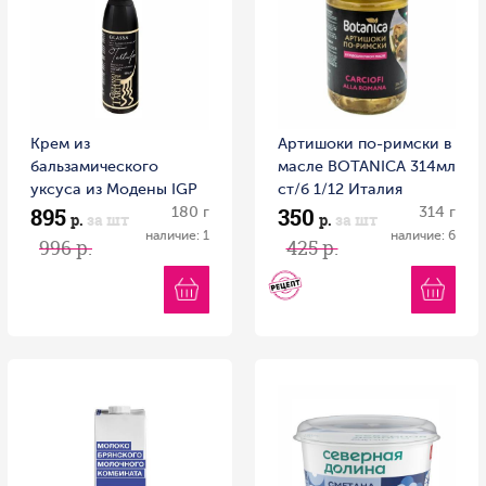
Крем из
Артишоки по-римски в
бальзамического
масле BOTANICA 314мл
уксуса из Модены IGP
ст/б 1/12 Италия
895
350
с черным трюфелем
180 г
314 г
р.
за шт
р.
за шт
RETARTU 180 г пл/б
наличие: 1
наличие: 6
996 р.
425 р.
Италия