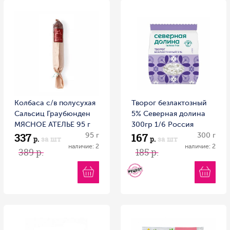
Колбаса с/в полусухая
Творог безлактозный
Сальсиц Граубюнден
5% Северная долина
МЯСНОЕ АТЕЛЬЕ 95 г
300гр 1/6 Россия
337
167
Россия
95 г
300 г
р.
за шт
р.
за шт
наличие: 2
наличие: 2
389 р.
185 р.