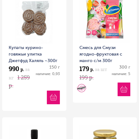
Купаты курино-
Смесь для Смузи
говяжьи улитка
ягодно-фруктовая с
Джетфуд Халяль ~300г
манго с/м 300г
990
179
Россия
150 г
Витамин
300 г
р.
за
р.
за шт
наличие: 0,93
наличие: 5
1 259
199 р.
кг
р.