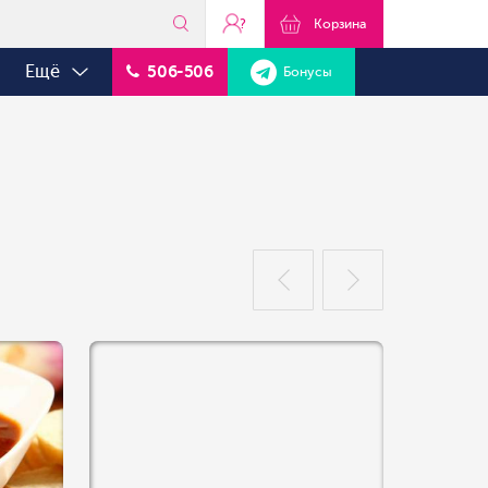
?
Корзина
Ещё
506-506
Бонусы