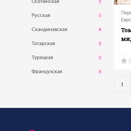
Осетинская
1
Пер
Русская
1
Евр
То
Скандинавская
4
ми
Татарская
3
Турецкая
1
Французская
3
1