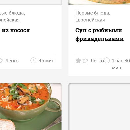
вые блюда,
Первые блюда,
опейская
Европейская
 из лосося
Суп с рыбными
фрикадельками
Легко
45 мин
Легко
1 час 30
мин