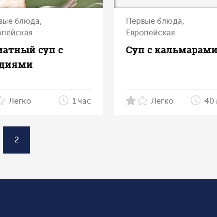
вые блюда,
Первые блюда,
опейская
Европейская
матный суп с
Суп с кальмарам
диями
Легко
1 час
Легко
40 
2