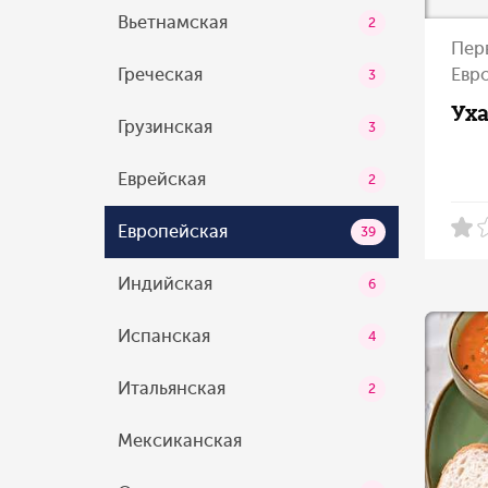
Вьетнамская
2
Пер
Греческая
Евр
3
Уха
Грузинская
3
Еврейская
2
Европейская
39
Индийская
6
Испанская
4
Итальянская
2
Мексиканская