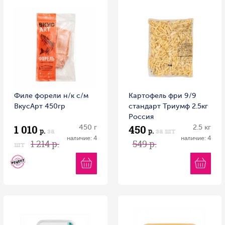
Филе форели н/к с/м
Картофель фри 9/9
ВкусАрт 450гр
стандарт Триумф 2.5кг
Россия
1 010
450
450 г
2.5 кг
р.
за
р.
за шт
наличие: 4
наличие: 4
1 214 р.
549 р.
шт