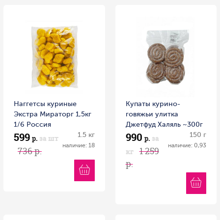
Наггетсы куриные
Купаты курино-
Экстра Мираторг 1,5кг
говяжьи улитка
1/6 Россия
Джетфуд Халяль ~300г
599
990
1.5 кг
Россия
150 г
р.
за шт
р.
за
наличие: 18
наличие: 0,93
736 р.
1 259
кг
р.