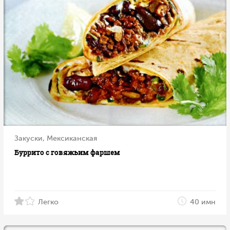
Закуски, Мексиканская
Буррито с говяжьим фаршем
Легко
40 имн