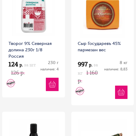
Творог 9% Северная
Сыр Государевъ 45%
долина 230г 1/8
пармезан вес
Россия
124
997
230 г
8 кг
р.
за шт
р.
за
наличие: 4
наличие: 8,83
126 р.
1 160
кг
р.