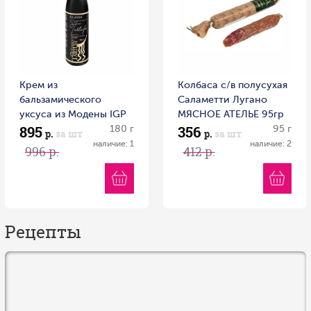
Крем из
Колбаса с/в полусухая
бальзамического
Саламетти Лугано
уксуса из Модены IGP
МЯСНОЕ АТЕЛЬЕ 95гр
895
356
с черным трюфелем
180 г
1/20 Россия
95 г
р.
за шт
р.
за шт
RETARTU 180 г пл/б
наличие: 1
наличие: 2
996 р.
412 р.
Италия
Рецепты