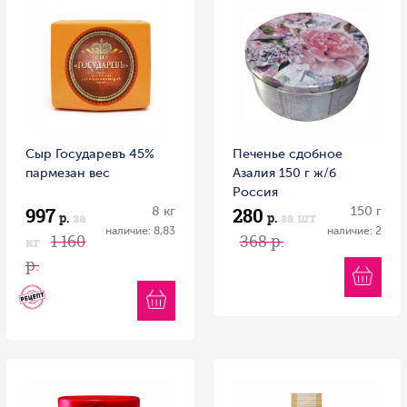
Сыр Государевъ 45%
Печенье сдобное
пармезан вес
Азалия 150 г ж/б
Россия
997
280
8 кг
150 г
р.
за
р.
за шт
наличие: 8,83
наличие: 2
1 160
368 р.
кг
р.