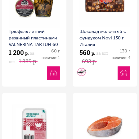
Трюфель летний
Шоколад молочный с
резанный пластинами
фундуком Novi 130 г
VALNERINA TARTUFI 60
Италия
1 200
560
г ст/б
60 г
130 г
р.
за
р.
за шт
наличие: 1
наличие: 4
1 889 р.
693 р.
шт