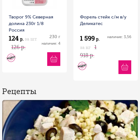
Творог 9% Северная
Форель стейк с/м в/у
долина 230г 1/8
Деликатес
Россия
124
1 599
230 г
наличие: 3,56
р.
за шт
р.
наличие: 4
126 р.
1
за кг
918 р.
Рецепты