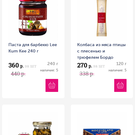
Паста для барбекю Lee
Колбаса из мяса птицы
Kum Kee 240 г
с плесенью и
трюфелем Бордо
360
270
240 г
Галерея вкуса 120гр
120 г
р.
за шт
р.
за шт
1/12 Беларусь
наличие: 5
наличие: 5
440 р.
338 р.