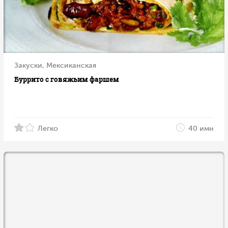
Закуски, Мексиканская
Буррито с говяжьим фаршем
Легко
40 имн