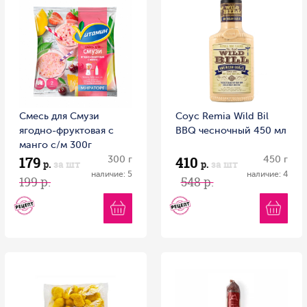
Смесь для Смузи
Соус Remia Wild Bil
ягодно-фруктовая с
BBQ чесночный 450 мл
манго с/м 300г
179
410
Витамин
300 г
450 г
р.
за шт
р.
за шт
наличие: 5
наличие: 4
199 р.
548 р.