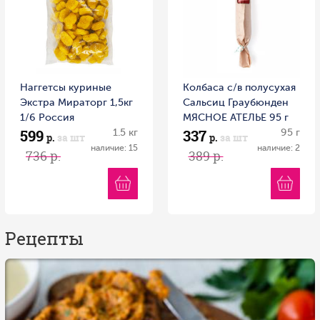
Наггетсы куриные
Колбаса с/в полусухая
Экстра Мираторг 1,5кг
Сальсиц Граубюнден
1/6 Россия
МЯСНОЕ АТЕЛЬЕ 95 г
599
337
1.5 кг
Россия
95 г
р.
за шт
р.
за шт
наличие: 15
наличие: 2
736 р.
389 р.
Рецепты