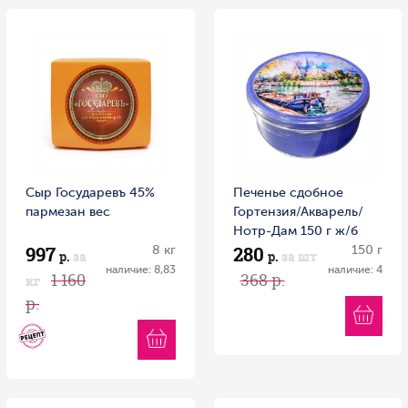
Сыр Государевъ 45%
Печенье сдобное
пармезан вес
Гортензия/Акварель/
Нотр-Дам 150 г ж/б
997
280
8 кг
Россия
150 г
р.
за
р.
за шт
наличие: 8,83
наличие: 4
1 160
368 р.
кг
р.