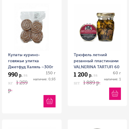
Купаты курино-
Трюфель летний
говяжьи улитка
резанный пластинами
Джетфуд Халяль ~300г
VALNERINA TARTUFI 60
990
1 200
Россия
150 г
г ст/б
60 г
р.
за
р.
за
наличие: 0,93
наличие: 1
1 259
1 889 р.
кг
шт
р.