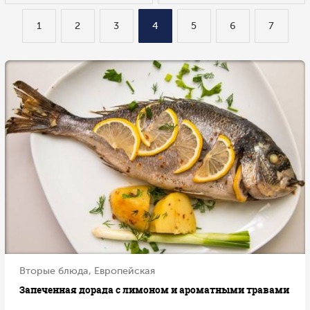
1
2
3
4
5
6
7
Вторые блюда, Европейская
Запеченная дорада с лимоном и ароматными травами