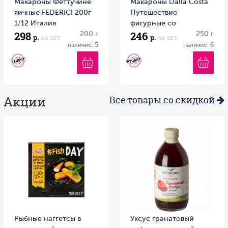
Макароны Феттучине
Макароны Dalla Costa
яичные FEDERICI 200г
Путешествие
1/12 Италия
фигурные со
298
246
200 г
шпинатом и томатом
250 г
р.
за шт
р.
за шт
без яиц 250 г
наличие: 5
наличие: 6
Акции
Все товары со скидкой
Рыбные наггетсы в
Уксус гранатовый