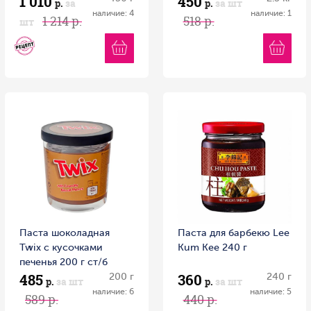
1 010
450
р.
за
р.
за шт
наличие: 4
наличие: 1
1 214 р.
518 р.
шт
Паста шоколадная
Паста для барбекю Lee
Twix с кусочками
Kum Kee 240 г
печенья 200 г ст/б
485
360
200 г
240 г
р.
за шт
р.
за шт
наличие: 6
наличие: 5
589 р.
440 р.