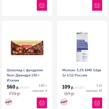
Шоколад с фундуком
Молоко 3,2% БМК Edge
Novi Джандуя 130 г
1л 1/12 Россия
Италия
560
109
130 г
1 кг
р.
за шт
р.
за шт
наличие: 4
наличие: 83
770 р.
119 р.