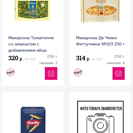
Макароны Тальятелле
Макароны Де Чекко
со шпинатом с
Феттуччине №103 250 г
добавлением яйца
320
314
№107 Де Чекко 250 г
250 г
250 г
р.
за шт
р.
за шт
наличие: 3
наличие: 6