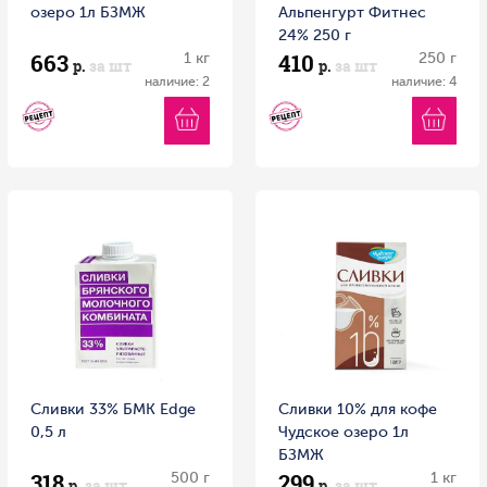
озеро 1л БЗМЖ
Альпенгурт Фитнес
24% 250 г
663
410
1 кг
250 г
р.
за шт
р.
за шт
наличие: 2
наличие: 4
Сливки 33% БМК Edge
Сливки 10% для кофе
0,5 л
Чудское озеро 1л
БЗМЖ
318
299
500 г
1 кг
р.
за шт
р.
за шт