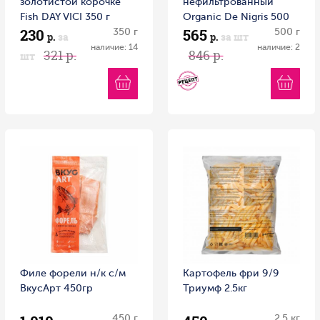
золотистой корочке
нефильтрованный
Fish DAY VICI 350 г
Organic Dе Nigris 500
230
565
350 г
мл 1/6
500 г
р.
за
р.
за шт
наличие: 14
наличие: 2
321 р.
846 р.
шт
Филе форели н/к с/м
Картофель фри 9/9
ВкусАрт 450гр
Триумф 2.5кг
450 г
2.5 кг