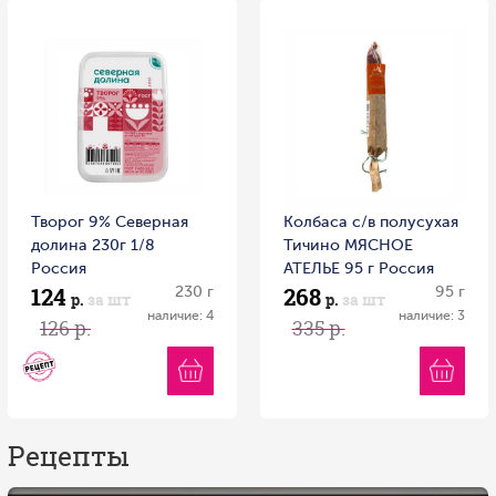
Творог 9% Северная
Колбаса с/в полусухая
долина 230г 1/8
Тичино МЯСНОЕ
Россия
АТЕЛЬЕ 95 г Россия
124
268
230 г
95 г
р.
за шт
р.
за шт
наличие: 4
наличие: 3
126 р.
335 р.
Рецепты