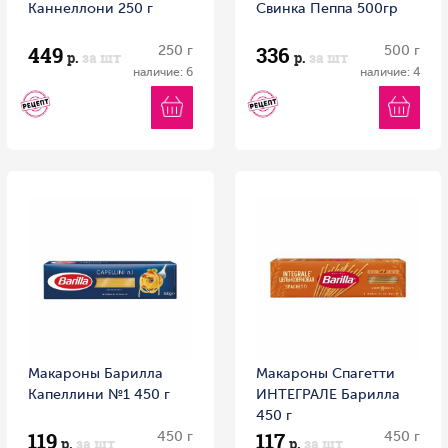
Каннеллони 250 г
Свинка Пеппа 500гр
449
336
250 г
500 г
р.
за шт
р.
за шт
наличие: 6
наличие: 4
Макароны Барилла
Макароны Спагетти
Капеллини №1 450 г
ИНТЕГРАЛЕ Барилла
450 г
119
117
450 г
450 г
р.
за шт
р.
за шт