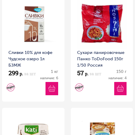
Сливки 10% для кофе
Сухари панировочные
Чудское озеро 1л
Панко ToDoFood 150г
БЗМЖ
1/50 Россия
299
57
1 кг
150 г
р.
за шт
р.
за шт
наличие: 6
наличие: 4