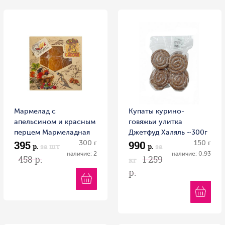
Мармелад с
Купаты курино-
апельсином и красным
говяжьи улитка
перцем Мармеладная
Джетфуд Халяль ~300г
395
990
сказка 300 г
300 г
Россия
150 г
р.
за шт
р.
за
наличие: 2
наличие: 0,93
458 р.
1 259
кг
р.