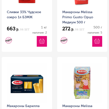
Сливки 33% Чудское
Макароны Melissa
озеро 1л БЗМЖ
Primo Gusto Орцо
Медиум 500 г
663
272
1 кг
500 г
р.
за шт
р.
за шт
наличие: 2
наличие: 5
Макароны Барилла
Макароны Melissa