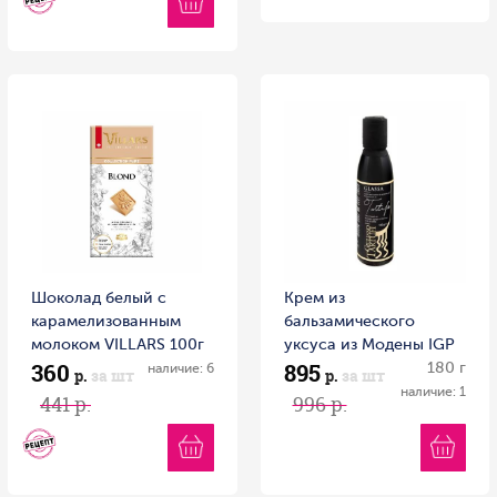
Шоколад белый с
Крем из
карамелизованным
бальзамического
молоком VILLARS 100г
уксуса из Модены IGP
360
895
1/16 Швейцария
с черным трюфелем
180 г
наличие: 6
р.
за шт
р.
за шт
RETARTU 180 г пл/б
наличие: 1
441 р.
996 р.
Италия