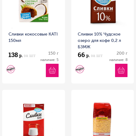
Сливки кокосовые KATI
Сливки 10% Чудское
150мл
озеро для кофе 0,2 л
БЗМЖ
138
66
150 г
200 г
р.
за шт
р.
за шт
наличие: 5
наличие: 8