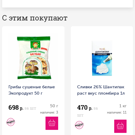
С этим покупают
Грибы сушеные белые
Сливки 26% Шантипак
Экопродукт 50 г
раст вкус пломбира 1л
698
470
50 г
1 кг
р.
за шт
р.
за
наличие: 3
наличие: 11
шт