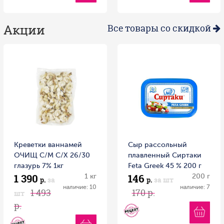
Акции
Все товары со скидкой
Креветки ваннамей
Сыр рассольный
ОЧИЩ С/М С/Х 26/30
плавленный Сиртаки
глазурь 7% 1кг
Feta Greek 45 % 200 г
1 390
146
1 кг
200 г
р.
за
р.
за шт
наличие: 10
наличие: 7
1 493
170 р.
шт
р.