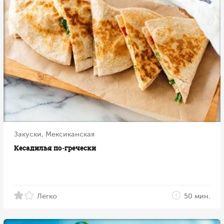
Закуски, Мексиканская
Кесадилья по‑гречески
Легко
50 мин.