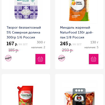
Творог безлактозный
Миндаль жареный
5% Северная долина
NaturFood 130г дой-
300гр 1/6 Россия
пак 1/8 Россия
167
245
300 г
130 г
р.
за шт
р.
за шт
наличие: 2
наличие: 5
185 р.
293 р.