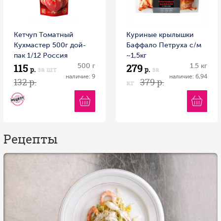
Кетчуп Томатный
Куриные крылышки
Кухмастер 500г дой-
Баффало Петруха с/м
пак 1/12 Россия
~1,5кг
115
279
500 г
1.5 кг
р.
за шт
р.
за
наличие: 9
наличие: 6,94
132 р.
379 р.
кг
Рецепты