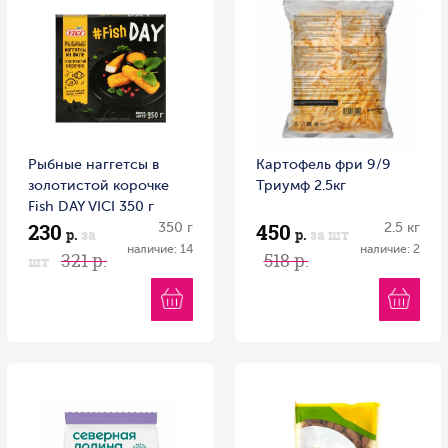
Рыбные наггетсы в
Картофель фри 9/9
золотистой корочке
Триумф 2.5кг
Fish DAY VICI 350 г
230
450
350 г
2.5 кг
р.
за
р.
за шт
наличие: 14
наличие: 2
321 р.
518 р.
шт