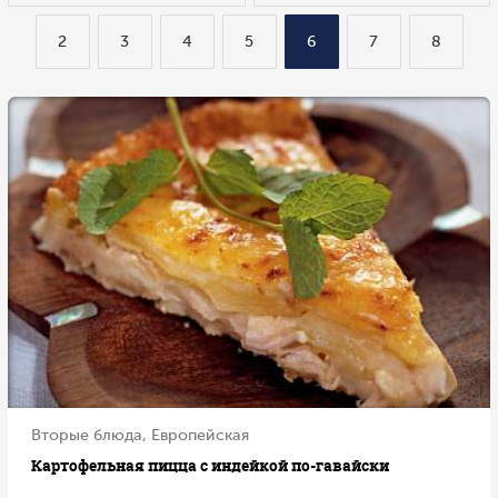
2
3
4
5
6
7
8
Вторые блюда, Европейская
Картофельная пицца с индейкой по-гавайски