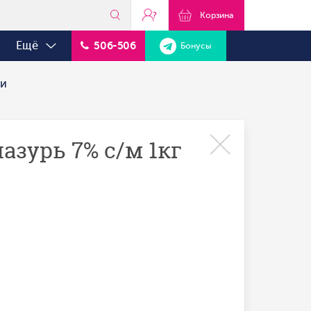
?
Корзина
Ещё
506-506
Бонусы
ки
азурь 7% с/м 1кг