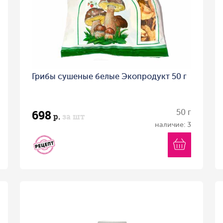
Грибы сушеные белые Экопродукт 50 г
698
50 г
р.
за шт
наличие: 3