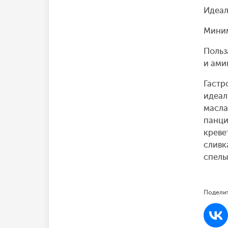
Идеал
Миним
Польз
и ами
Гастр
идеал
масла
панци
креве
сливк
спелы
Поделит