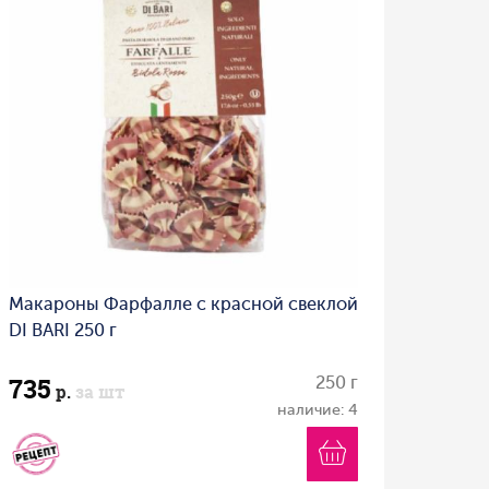
Макароны Фарфалле с красной свеклой
DI BARI 250 г
735
250 г
р.
за шт
наличие: 4