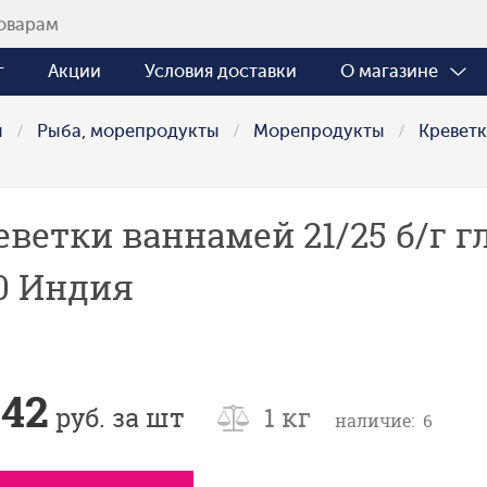
г
Акции
Условия доставки
О магазине
ы
Рыба, морепродукты
Морепродукты
Кревет
еветки ваннамей 21/25 б/г гл
10 Индия
242
руб. за шт
1 кг
наличие: 6