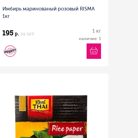
Имбирь маринованый розовый RISMA
1кг
195
1 кг
р.
за шт
наличие: 1