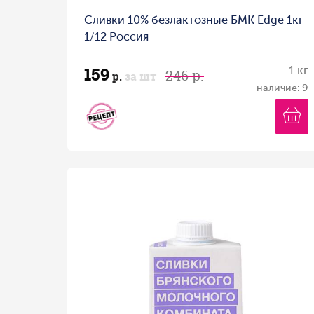
Сливки 10% безлактозные БМК Edge 1кг
1/12 Россия
159
1 кг
246 р.
р.
за шт
наличие: 9