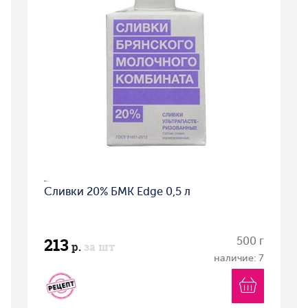
Сливки 20% БМК Edge 0,5 л
213
500 г
р.
за шт
наличие: 7