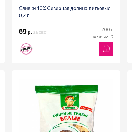
Сливки 10% Северная долина питьевые
0,2 л
69
200 г
р.
за шт
наличие: 6