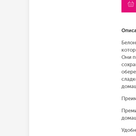
Описа
Белон
котор
Они п
сохра
обере
сладк
домаш
Преим
Преми
домаш
Удобн