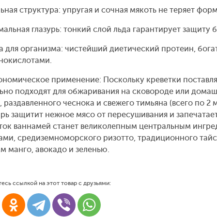
ьная структура: упругая и сочная мякоть не теряет фор
альная глазурь: тонкий слой льда гарантирует защиту 
а для организма: чистейший диетический протеин, бог
нокислотами.
ономическое применение: Поскольку креветки поставл
ьно подходят для обжаривания на сковороде или домаш
, раздавленного чеснока и свежего тимьяна (всего по 2
рь защитит нежное мясо от пересушивания и запечатае
ток ваннамей станет великолепным центральным ингре
ами, средиземноморского ризотто, традиционного тайск
м манго, авокадо и зеленью.
есь ссылкой на этот товар с друзьями: