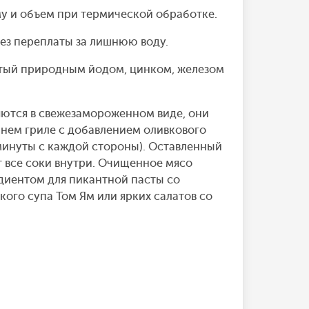
му и объем при термической обработке.
без переплаты за лишнюю воду.
атый природным йодом, цинком, железом
яются в свежезамороженном виде, они
нем гриле с добавлением оливкового
 минуты с каждой стороны). Оставленный
т все соки внутри. Очищенное мясо
диентом для пикантной пасты со
ого супа Том Ям или ярких салатов со