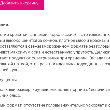
Добавить в корзину
ние:
огие креветки ваннамей (королевские) — это изысканн
ый высоко ценится за сочное, плотное мясо и красивый
оставляются в свежезамороженном формате без головы
няют максимум сока и естественную упругость. Делик
гает продукт от обветривания при хранении. Обладая 
оватой ноткой, эти креветки идеально подходят для со
ней кухне.
ущества:
альный размер: крупные мясистые порции обеспечива
них блюд.
ый формат: отсутствие головы значительно ускоряет и 