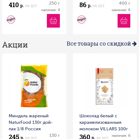
410
86
250 г
400 г
р.
за шт
р.
за шт
наличие: 4
наличие: 6
Акции
Все товары со скидкой
Миндаль жареный
Шоколад белый с
NaturFood 130г дой-
карамелизованным
пак 1/8 Россия
молоком VILLARS 100г
245
360
130 г
1/16 Швейцария
наличие: 6
р.
за шт
р.
за шт