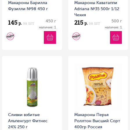
Макароны Барилла
Макароны Каватаппи
Фузилли №98 450 г
Adriana №35 500г 1/12
Чехия
145
215
450 г
500 г
р.
за шт
р.
за шт
наличие: 1
наличие: 1
Сливки взбитые
Макароны Перья
Альпенгурт Фитнес
Роллтон Высший Сорт
24% 250 г
400гр Россия