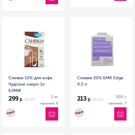
Сливки 10% для кофе
Сливки 20% БМК Edge
Чудское озеро 1л
0,5 л
БЗМЖ
299
213
1 кг
500 г
р.
за шт
р.
за шт
наличие: 6
наличие: 7