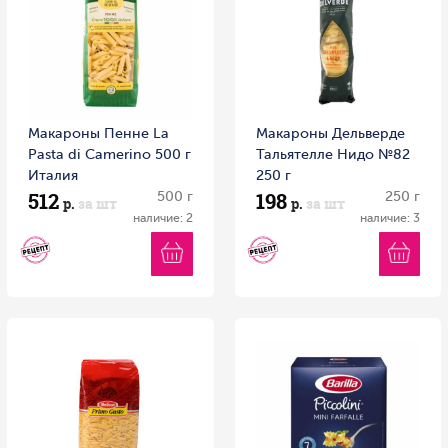
Макароны Пенне La
Макароны Дельверде
Pasta di Camerino 500 г
Тальятелле Нидо №82
Италия
250 г
512
198
500 г
250 г
р.
за шт
р.
за шт
наличие: 2
наличие: 3