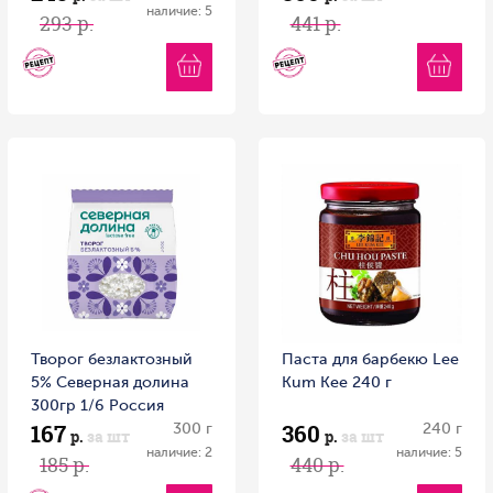
наличие: 5
293 р.
441 р.
Творог безлактозный
Паста для барбекю Lee
5% Северная долина
Kum Kee 240 г
300гр 1/6 Россия
167
360
300 г
240 г
р.
за шт
р.
за шт
наличие: 2
наличие: 5
185 р.
440 р.