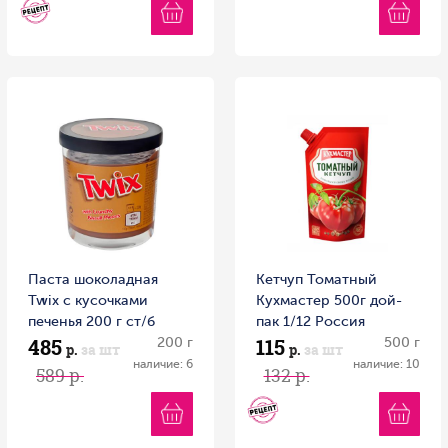
Паста шоколадная
Кетчуп Томатный
Twix с кусочками
Кухмастер 500г дой-
печенья 200 г ст/б
пак 1/12 Россия
485
115
200 г
500 г
р.
за шт
р.
за шт
наличие: 6
наличие: 10
589 р.
132 р.