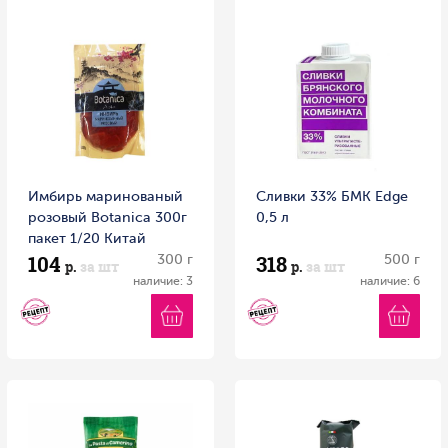
Имбирь маринованый
Сливки 33% БМК Edge
розовый Botanica 300г
0,5 л
пакет 1/20 Китай
104
318
300 г
500 г
р.
за шт
р.
за шт
наличие: 3
наличие: 6