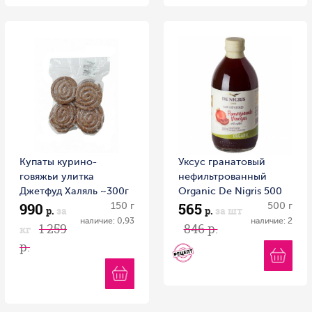
Купаты курино-
Уксус гранатовый
говяжьи улитка
нефильтрованный
Джетфуд Халяль ~300г
Organic Dе Nigris 500
990
565
Россия
150 г
мл 1/6
500 г
р.
за
р.
за шт
наличие: 0,93
наличие: 2
1 259
846 р.
кг
р.