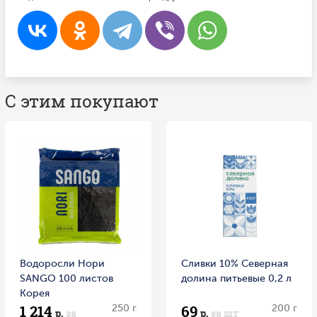
С этим покупают
Водоросли Нори
Сливки 10% Северная
SANGO 100 листов
долина питьевые 0,2 л
Корея
1 214
69
250 г
200 г
р.
за
р.
за шт